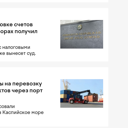
овке счетов
порах получил
с налоговыми
е вынесет суд.
ы на перевозку
тов через порт
совали
з Каспийское море