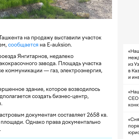
Ташкента на продажу выставили участок
ем,
сообщается
на E-auksion.
«Наш
роезда Янгитарнов, недалеко
межд
акокрасочного завода. Площадь участка
из У
се коммуникации — газ, электроэнергия,
в Ка
и ин
ершенное здание, которое возводилось
«Наш
дполагается создать бизнес-центр,
CEO 
.
конк
астровым документам составляет 2658 кв.
«Сня
ой площади. Однако права документально
поря
.
юрис