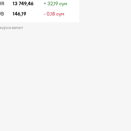
UR
13 749,46
+ 32,19 сум
UB
146,19
- 0,18 сум
 курса валют