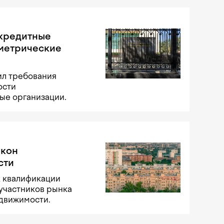
 кредитные
ометрические
ил требования
ости
ые организации.
акон
сти
к квалификации
участников рынка
едвижимости.