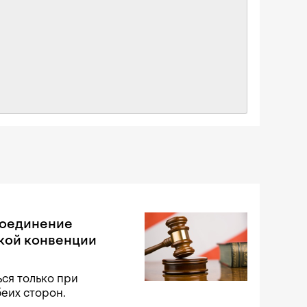
соединение
кой конвенции
ся только при
беих сторон.