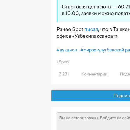
Стартовая цена лота — 60,7
в 10:00, заявки можно подать
Ранее Spot
писал
, что в Ташк
офиса «Узбекипаксаноат».
#
аукцион
#
мирзо-улугбекский р
«Spot»
3 231
Комментарии
Поде
Подписат