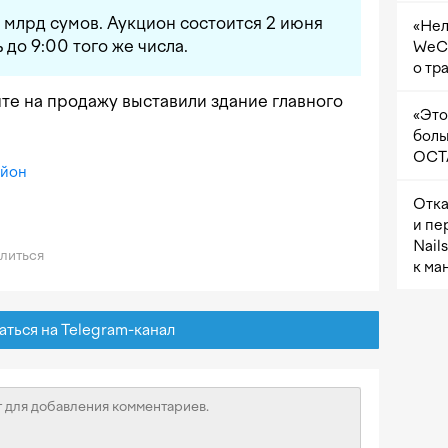
1 млрд сумов. Аукцион состоится 2 июня
«Нел
 до 9:00 того же числа.
WeCh
о тр
енте на продажу выставили здание главного
«Это
боль
OCTA
айон
Отка
и пе
Nail
литься
к ма
ься на Telegram-канал