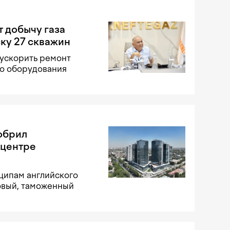
т добычу газа
ску 27 скважин
 ускорить ремонт
го оборудования
добрил
 центре
ципам английского
овый, таможенный