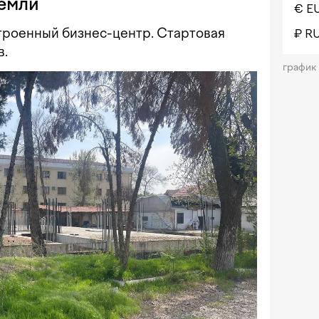
земли
€ E
троенный бизнес-центр. Стартовая
₽ R
в.
график