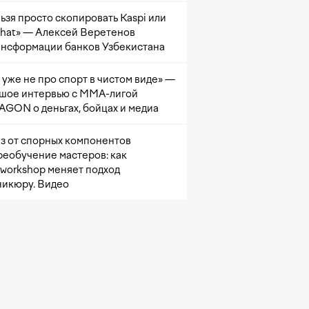
ьзя просто скопировать Kaspi или
at» — Алексей Веретенов
ансформации банков Узбекистана
 уже не про спорт в чистом виде» —
шое интервью с ММА-лигой
GON о деньгах, бойцах и медиа
з от спорных компонентов
реобучение мастеров: как
sworkshop меняет подход
никюру. Видео