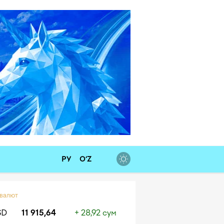
РУ
O‘Z
 валют
SD
11 915,64
+ 28,92 сум