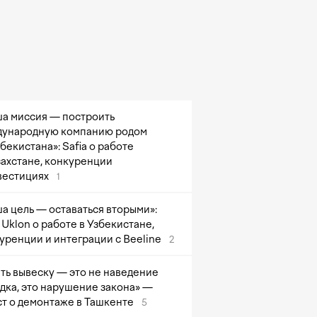
а миссия — построить
ународную компанию родом
збекистана»: Safia о работе
захстане, конкуренции
вестициях
1
а цель — оставаться вторыми»:
Uklon о работе в Узбекистане,
уренции и интеграции с Beeline
2
ть вывеску — это не наведение
дка, это нарушение закона» —
т о демонтаже в Ташкенте
5