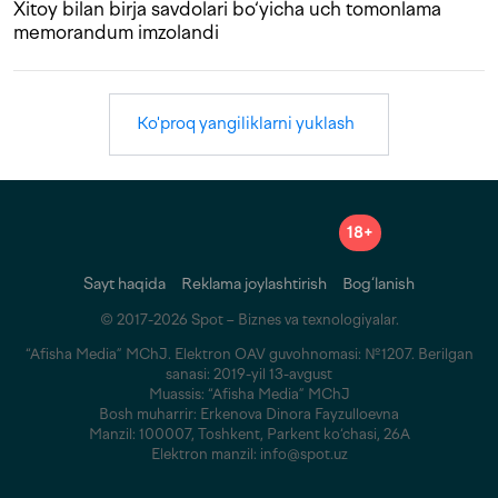
Xitoy bilan birja savdolari bo‘yicha uch tomonlama
memorandum imzolandi
Ko'proq yangiliklarni yuklash
18+
Sayt haqida
Reklama joylashtirish
Bog‘lanish
© 2017-2026 Spot – Biznes va texnologiyalar.
“Afisha Media” MChJ. Elektron OAV guvohnomasi: №1207. Berilgan
sanasi: 2019-yil 13-avgust
Muassis: “Afisha Media” MChJ
Bosh muharrir: Erkenova Dinora Fayzulloevna
Manzil: 100007, Toshkent, Parkent ko‘chasi, 26A
Elektron manzil: info@spot.uz