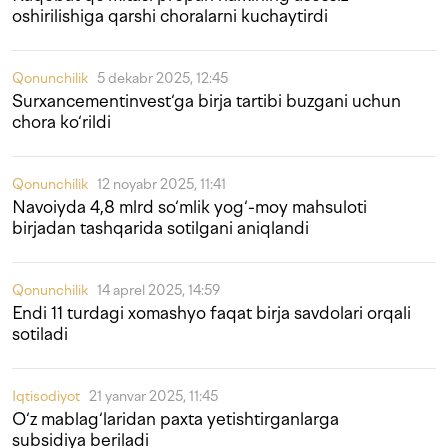
oshirilishiga qarshi choralarni kuchaytirdi
Qonunchilik
5 dekabr 2025, 12:45
Surxancementinvest‘ga birja tartibi buzgani uchun
chora ko‘rildi
Qonunchilik
12 noyabr 2025, 11:41
Navoiyda 4,8 mlrd so‘mlik yog‘-moy mahsuloti
birjadan tashqarida sotilgani aniqlandi
Qonunchilik
14 aprel 2025, 14:59
Endi 11 turdagi xomashyo faqat birja savdolari orqali
sotiladi
Iqtisodiyot
21 yanvar 2025, 11:45
O‘z mablag‘laridan paxta yetishtirganlarga
subsidiya beriladi