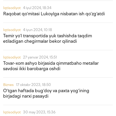
Iqtisodiyot
4 iyul 2024, 18:34
Raqobat qo‘mitasi Lukoylga nisbatan ish qo‘zg‘atdi
Iqtisodiyot
4 iyun 2024, 10:18
Temir yo‘l transportida yuk tashishda taqdim
etiladigan chegirmalar bekor qilinadi
Iqtisodiyot
27 yanvar 2024, 15:51
Tovar-xom ashyo birjasida qimmatbaho metallar
savdosi ikki barobarga oshdi
Biznes
17 oktabr 2023, 18:50
O‘tgan haftada bug‘doy va paxta yog‘ining
birjadagi narxi pasaydi
Iqtisodiyot
30 may 2023, 15:36