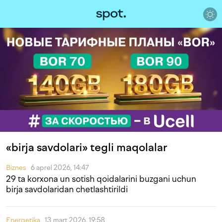
«birja savdolari» tegli maqolalar
Biznes
6 aprel 2026, 14:47
29 ta korxona un sotish qoidalarini buzgani uchun
birja savdolaridan chetlashtirildi
Energetika
13 mart 2026, 19:58