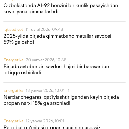
O‘zbekistonda AI-92 benzini bir kunlik pasayishdan
keyin yana qimmatlashdi
Iqtisodiyot
11 fevral 2026, 09:48
2025-yilda birjada qimmatbaho metallar savdosi
59% ga oshdi
Energetika
20 yanvar 2026, 10:38
Birjada avtobenzin savdosi hajmi bir baravardan
ortiqqa oshiriladi
Energetika
13 yanvar 2026, 10:01
1
Narxlar chegarasi qat’iylashtirilgandan keyin birjada
propan narxi 18% ga arzonladi
Energetika
12 yanvar 2026, 10:01
Raqobat qo‘mitasi propan narxining asossiz