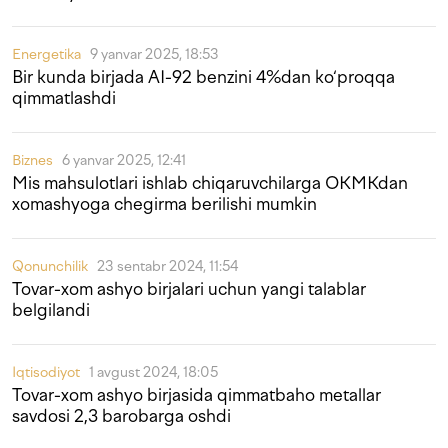
Energetika
9 yanvar 2025, 18:53
Bir kunda birjada AI-92 benzini 4%dan ko‘proqqa
qimmatlashdi
Biznes
6 yanvar 2025, 12:41
Mis mahsulotlari ishlab chiqaruvchilarga OKMKdan
xomashyoga chegirma berilishi mumkin
Qonunchilik
23 sentabr 2024, 11:54
Tovar-xom ashyo birjalari uchun yangi talablar
belgilandi
Iqtisodiyot
1 avgust 2024, 18:05
Tovar-xom ashyo birjasida qimmatbaho metallar
savdosi 2,3 barobarga oshdi