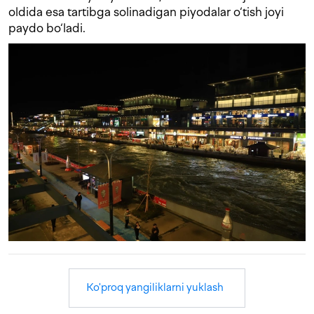
oldida esa tartibga solinadigan piyodalar o‘tish joyi
paydo bo‘ladi.
Ko'proq yangiliklarni yuklash