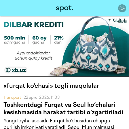
«furqat ko'chasi» tegli maqolalar
Transport
22 aprel 2026, 11:03
Toshkentdagi Furqat va Seul ko‘chalari
kesishmasida harakat tartibi o‘zgartiriladi
Yangi loyiha asosida Furqat ko‘chasidan chapga
burilish imkoniyati yaratiladi, Seoul Mun majmuasi