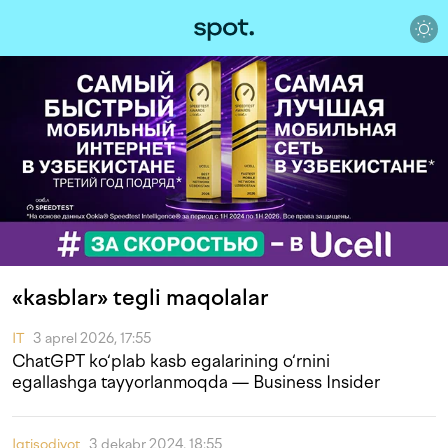
«kasblar» tegli maqolalar
IT
3 aprel 2026, 17:55
ChatGPT ko‘plab kasb egalarining o‘rnini
egallashga tayyorlanmoqda — Business Insider
Iqtisodiyot
3 dekabr 2024, 18:55