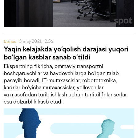
Biznes
3 may 2021, 12:56
Yaqin kelajakda yo’qolish darajasi yuqori
bo’lgan kasblar sanab o’tildi
Ekspertning fikricha, ommaviy transportni
boshqaruvchilar va haydovchilarga bo’lgan talab
pasayib boradi, IT-mutaxassislar, robototexnika,
kadrlar bo’yicha mutaxassislar, yollovchilar
va masofadan turib ishlash uchun turli xil frilanserlar
esa dolzarblik kasb etadi.