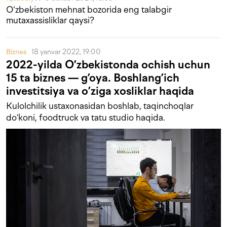
O‘zbekiston mehnat bozorida eng talabgir
mutaxassisliklar qaysi?
Biznes
18 yanvar 2022, 19:00
2022-yilda O’zbekistonda ochish uchun
15 ta biznes — g’oya. Boshlang’ich
investitsiya va o’ziga xosliklar haqida
Kulolchilik ustaxonasidan boshlab, taqinchoqlar
do’koni, foodtruck va tatu studio haqida.