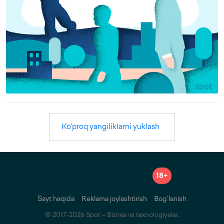
Ko'proq yangiliklarni yuklash
18+
Sayt haqida
Reklama joylashtirish
Bog‘lanish
© 2017-2026 Spot – Biznes va texnologiyalar.