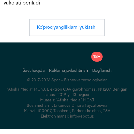
vakolati beriladi
Ko'proq yangiliklarni yuklash
18+
Sayt haqida
Reklama joylashtirish
Bog‘lanish
© 2017-2026 Spot – Biznes va texnologiyalar.
“Afisha Media” MChJ. Elektron OAV guvohnomasi: №1207. Berilgan
sanasi: 2019-yil 13-avgust
Muassis: “Afisha Media” MChJ
Bosh muharrir: Erkenova Dinora Fayzulloevna
Manzil: 100007, Toshkent, Parkent ko‘chasi, 26A
Elektron manzil: info@spot.uz