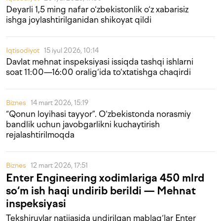
Deyarli 1,5 ming nafar o‘zbekistonlik o‘z xabarisiz
ishga joylashtirilganidan shikoyat qildi
Iqtisodiyot
15 iyul 2026, 10:14
Davlat mehnat inspeksiyasi issiqda tashqi ishlarni
soat
11:00—16:00
oralig‘ida to‘xtatishga chaqirdi
Biznes
14 mart 2026, 15:19
“Qonun loyihasi tayyor”. O‘zbekistonda norasmiy
bandlik uchun javobgarlikni kuchaytirish
rejalashtirilmoqda
Biznes
12 mart 2026, 17:51
Enter Engineering xodimlariga 450 mlrd
so‘m ish haqi undirib berildi — Mehnat
inspeksiyasi
Tekshiruvlar natijasida undirilgan mablag‘lar Enter