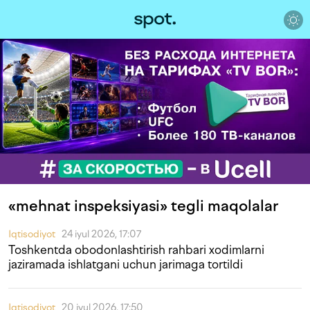
«mehnat inspeksiyasi» tegli maqolalar
Iqtisodiyot
24 iyul 2026, 17:07
Toshkentda obodonlashtirish rahbari xodimlarni
jaziramada ishlatgani uchun jarimaga tortildi
Iqtisodiyot
20 iyul 2026, 17:50