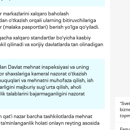
 markazlarini xalqaro baholash
dan o‘tkazish orqali ularning bitiruvchilariga
ar (malaka pasportlari) berish yo‘lga qo‘yiladi.
gacha xalqaro standartlar bo‘yicha kasbiy
l qilinadi va xorijiy davlatlarda tan olinadigan
dan Davlat mehnat inspeksiyasi va uning
r shaxslariga kameral nazorat o‘tkazish
 huquqlari va mehnatni muhofaza qilish, ish
ligini majburiy sug‘urta qilish, aholi
lik talablarini bajarmaganligini nazorat
“Svet
bizne
topm
 qat’i nazar barcha tashkilotlarda mehnat
a’minlanganlik holati onlayn reyting asosida
Farru