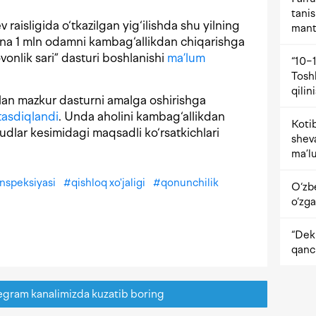
tani
raisligida o‘tkazilgan yig‘ilishda shu yilning
mant
ana 1 mln odamni kambag‘allikdan chiqarishga
onlik sari” dasturi boshlanishi
ma’lum
“10−1
Tosh
qilin
lan mazkur dasturni amalga oshirishga
tasdiqlandi
. Unda aholini kambag‘allikdan
Kotib
udlar kesimidagi maqsadli ko‘rsatkichlari
shev
ma’lu
nspeksiyasi
#
qishloq xo'jaligi
#
qonunchilik
O‘zb
o‘zga
“Dekr
qanc
egram kanalimizda kuzatib boring