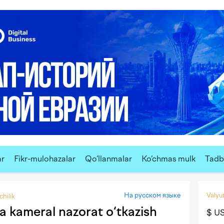
ar
Fikr-mulohazalar
Qo‘llanmalar
Ko‘chmas mulk
Tadbi
На русском языке
Valyut
hilik
a kameral nazorat o‘tkazish
$ U