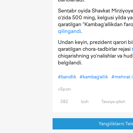
Sentabr oyida Shavkat Mirziyoyev 
o‘zida 500 ming, kelgusi yilda y
qaratilgan “Kambag‘allikdan farov
qilingandi
.
Undan keyin, prezident qarori bi
qaratilgan chora-tadbirlar rejasi
chiqarishning yo‘nalishlar va hud
belgilandi.
#
bandlik
#
kambag‘allik
#
mehnat i
«Spot»
382
Izoh
Tavsiya qilish
Yangiliklarni Tel