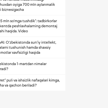
shuvdan oyiga 700 mln aylanmalik
i biznesigacha
5 mln so‘mga tushdik”: tadbirkorlar
kentda peshlavhalarning demontaj
ishi haqida. Video
AI: O‘zbekistonda sun’iy intellekt,
alarni tushunish hamda shaxsiy
motlar xavfsizligi haqida
ekistonda 1-martdan nimalar
radi?
et” puli va ishsizlik nafaqalari kimga,
ha va qachon beriladi?