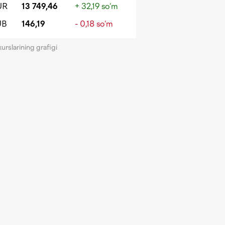
UR
13 749,46
+ 32,19 so‘m
UB
146,19
- 0,18 so‘m
kurslarining grafigi