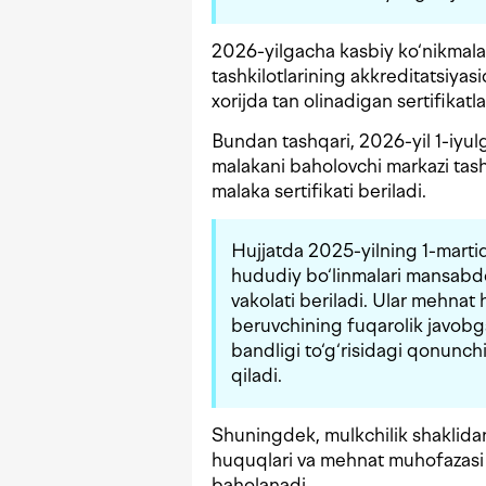
2026-yilgacha kasbiy ko‘nikmalar
tashkilotlarining akkreditatsiyasi
xorijda tan olinadigan sertifikatl
Bundan tashqari, 2026-yil 1-iyul
malakani baholovchi markazi tashki
malaka sertifikati beriladi.
Hujjatda 2025-yilning 1-marti
hududiy bo‘linmalari mansabdo
vakolati beriladi. Ular mehnat
beruvchining fuqarolik javobgar
bandligi to‘g‘risidagi qonunchi
qiladi.
Shuningdek, mulkchilik shaklidan
huquqlari va mehnat muhofazasi t
baholanadi.