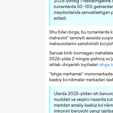
2025-yilning 1-dekabrigacha 
tumanlarda 50−100 gektardan ij
maydonlarida sanoatlashgan pl
etiladi.
Shu bilan birga, bu tumanlarda 
mahsulot” tamoyili asosida yuqor
mahsulotlarini yetishtirish bo‘yi
Sanoat kirib bormagan mahallalar
2026-yilda 2 mingta qishloq xo‘ja
ishlab chiqarish loyihalari
ishga t
“Ishga marhamat” monomarkazlari
kasbiy ko‘nikmalar markazlari tashk
Ularda 2025-yildan ish beruvc
muddati va vaqtini nazarda tutuv
martdan amaliy kasbiy ko‘nikmal
imkonini beruvchi yangi tajriba 