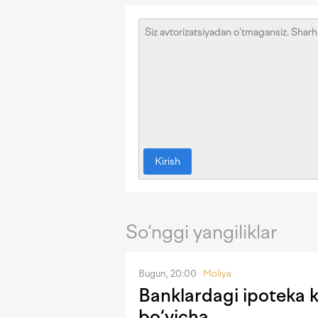
Kirish
So‘nggi yangiliklar
Bugun, 20:00
Moliya
Banklardagi ipoteka kr
bo‘yicha