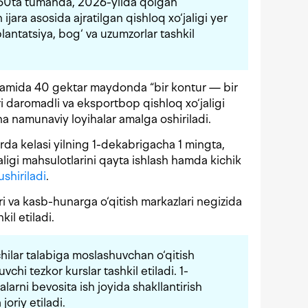
50ta tumanda, 2026-yilda qolgan
ara asosida ajratilgan qishloq xo‘jaligi yer
antatsiya, bog‘ va uzumzorlar tashkil
kamida 40 gektar maydonda “bir kontur — bir
i daromadli va eksportbop qishloq xo‘jaligi
cha namunaviy loyihalar amalga oshiriladi.
da kelasi yilning 1-dekabrigacha 1 mingta,
ligi mahsulotlarini qayta ishlash hamda kichik
ushiriladi
.
 va kasb-hunarga o‘qitish markazlari negizida
il etiladi.
hilar talabiga moslashuvchan o‘qitish
chi tezkor kurslar tashkil etiladi. 1-
arni bevosita ish joyida shakllantirish
joriy etiladi.