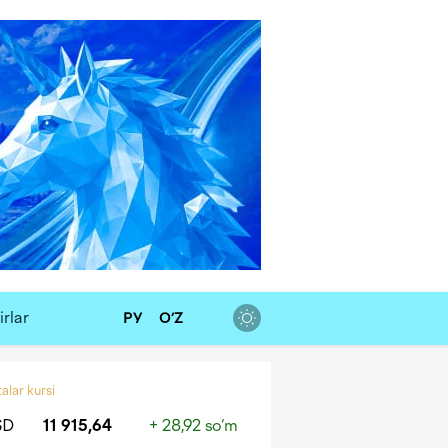
rlar
РУ
O‘Z
alar kursi
SD
11 915,64
+ 28,92 so‘m