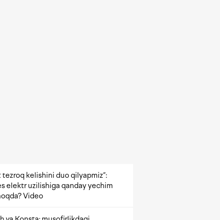
 tezroq kelishini duo qilyapmiz”:
s elektr uzilishiga qanday yechim
oqda? Video
h va Konsta: musofirlikdagi