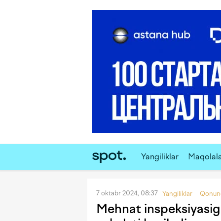
Yangiliklar
Maqolal
7 oktabr 2024, 08:37
Yangiliklar
Qonunc
Mehnat inspeksiyasig