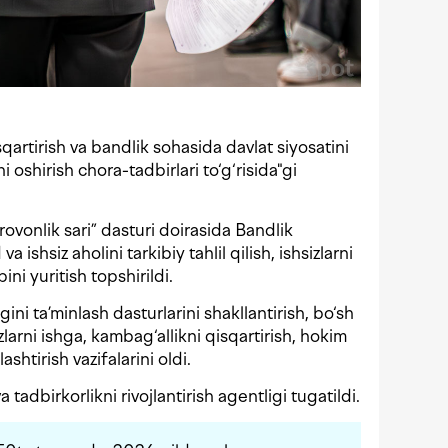
qartirish va bandlik sohasida davlat siyosatini
i oshirish chora-tadbirlari to‘g‘risida"gi
rovonlik sari” dasturi doirasida Bandlik
 ishsiz aholini tarkibiy tahlil qilish, ishsizlarni
ini yuritish topshirildi.
ini ta’minlash dasturlarini shakllantirish, bo‘sh
sizlarni ishga, kambag‘allikni qisqartirish, hokim
shtirish vazifalarini oldi.
tadbirkorlikni rivojlantirish agentligi tugatildi.