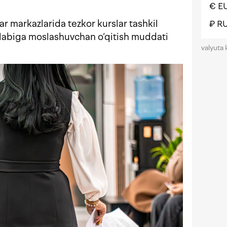
€ E
r markazlarida tezkor kurslar tashkil
₽ R
 talabiga moslashuvchan o‘qitish muddati
valyuta 