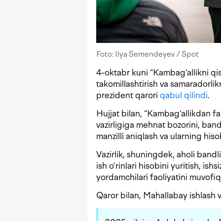
Foto: Ilya Semendeyev / Spot
4-oktabr kuni “Kambag‘allikni qis
takomillashtirish va samaradorlikn
prezident qarori
qabul qilindi
.
Hujjat bilan, “Kambag‘allikdan fa
vazirligiga mehnat bozorini, band va
manzilli aniqlash va ularning hisob
Vazirlik, shuningdek, aholi bandlig
ish o‘rinlari hisobini yuritish, ish
yordamchilari faoliyatini muvofiqla
Qaror bilan, Mahallabay ishlash va 