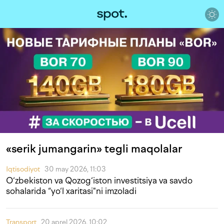
«serik jumangarin» tegli maqolalar
Iqtisodiyot
30 may 2026, 11:03
O‘zbekiston va Qozog‘iston investitsiya va savdo
sohalarida “yo‘l xaritasi"ni imzoladi
Transport
20 aprel 2026, 10:02