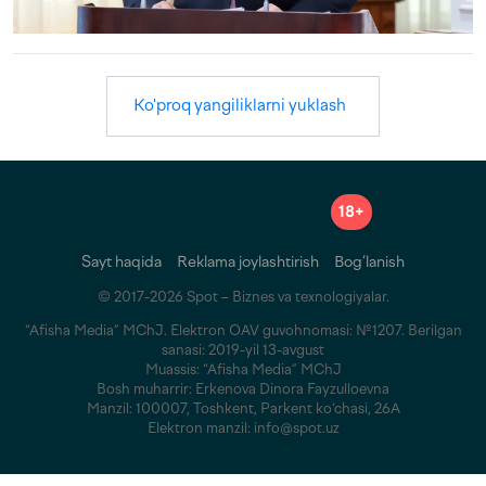
Ko'proq yangiliklarni yuklash
18+
Sayt haqida
Reklama joylashtirish
Bog‘lanish
© 2017-2026 Spot – Biznes va texnologiyalar.
“Afisha Media” MChJ. Elektron OAV guvohnomasi: №1207. Berilgan
sanasi: 2019-yil 13-avgust
Muassis: “Afisha Media” MChJ
Bosh muharrir: Erkenova Dinora Fayzulloevna
Manzil: 100007, Toshkent, Parkent ko‘chasi, 26A
Elektron manzil: info@spot.uz