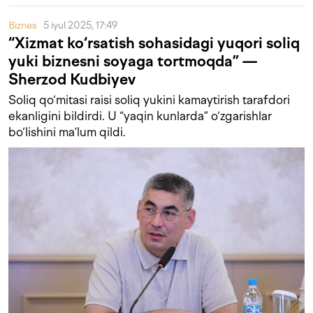
Biznes
5 iyul 2025, 17:49
“Xizmat ko‘rsatish sohasidagi yuqori soliq
yuki biznesni soyaga tortmoqda” —
Sherzod Kudbiyev
Soliq qo‘mitasi raisi soliq yukini kamaytirish tarafdori
ekanligini bildirdi. U “yaqin kunlarda” o‘zgarishlar
bo‘lishini ma’lum qildi.