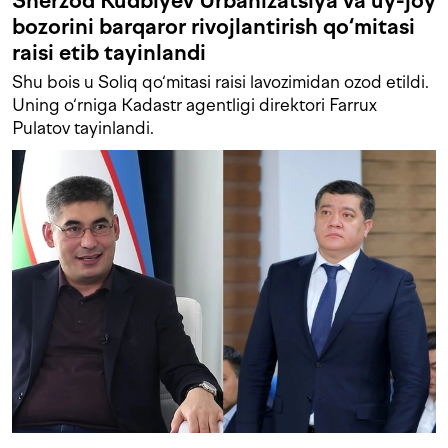
Sherzod Kudbiyev Urbanizatsiya va uy-joy
bozorini barqaror rivojlantirish qo‘mitasi
raisi etib tayinlandi
Shu bois u Soliq qo‘mitasi raisi lavozimidan ozod etildi.
Uning o‘rniga Kadastr agentligi direktori Farrux
Pulatov tayinlandi.