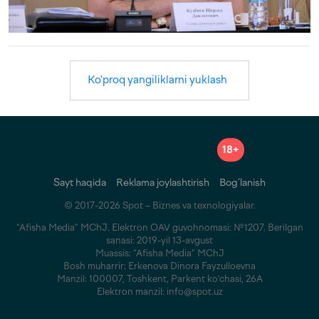
Ko'proq yangiliklarni yuklash
18+
Sayt haqida
Reklama joylashtirish
Bog‘lanish
© 2017-2026 Spot – Biznes va texnologiyalar.
“Afisha Media” MChJ. Elektron OAV guvohnomasi: №1207. Berilgan
sanasi: 2019-yil 13-avgust
Muassis: “Afisha Media” MChJ
Bosh muharrir: Erkenova Dinora Fayzulloevna
Manzil: 100007, Toshkent, Parkent ko‘chasi, 26A
Elektron manzil: info@spot.uz