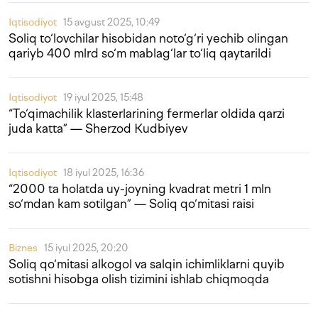
Iqtisodiyot
15 avgust 2025, 10:49
Soliq to‘lovchilar hisobidan noto‘g‘ri yechib olingan
qariyb 400 mlrd so‘m mablag‘lar to‘liq qaytarildi
Iqtisodiyot
19 iyul 2025, 15:48
“To‘qimachilik klasterlarining fermerlar oldida qarzi
juda katta” — Sherzod Kudbiyev
Iqtisodiyot
18 iyul 2025, 16:36
“2000 ta holatda uy-joyning kvadrat metri 1 mln
so‘mdan kam sotilgan” — Soliq qo‘mitasi raisi
Biznes
15 iyul 2025, 20:20
Soliq qo‘mitasi alkogol va salqin ichimliklarni quyib
sotishni hisobga olish tizimini ishlab chiqmoqda