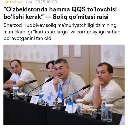
Iqtisodiyot
7 iyul 2025, 10:03
“O‘zbekistonda hamma QQS to‘lovchisi
bo‘lishi kerak” — Soliq qo‘mitasi raisi
Sherzod Kudbiyev soliq ma’muriyatchiligi tizimining
murakkabligi “katta xatolarga” va korrupsiyaga sabab
bo‘layotganini tan oldi.