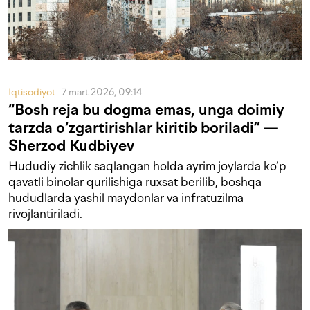
Iqtisodiyot
7 mart 2026, 09:14
“Bosh reja bu dogma emas, unga doimiy
tarzda o‘zgartirishlar kiritib boriladi” —
Sherzod Kudbiyev
Hududiy zichlik saqlangan holda ayrim joylarda ko‘p
qavatli binolar qurilishiga ruxsat berilib, boshqa
hududlarda yashil maydonlar va infratuzilma
rivojlantiriladi.