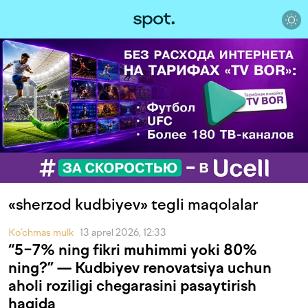
«sherzod kudbiyev» tegli maqolalar
Ko‘chmas mulk
13 aprel 2026, 12:33
“5−7% ning fikri muhimmi yoki 80%
ning?” — Kudbiyev renovatsiya uchun
aholi roziligi chegarasini pasaytirish
haqida