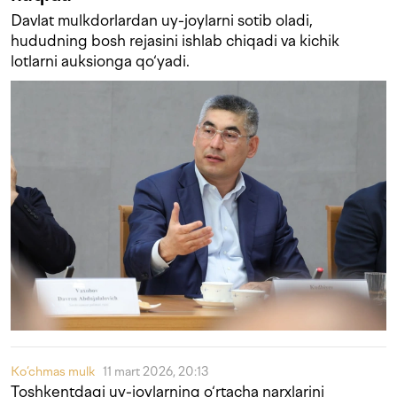
Davlat mulkdorlardan uy-joylarni sotib oladi,
hududning bosh rejasini ishlab chiqadi va kichik
lotlarni auksionga qo‘yadi.
Ko‘chmas mulk
11 mart 2026, 20:13
Toshkentdagi uy-joylarning o‘rtacha narxlarini