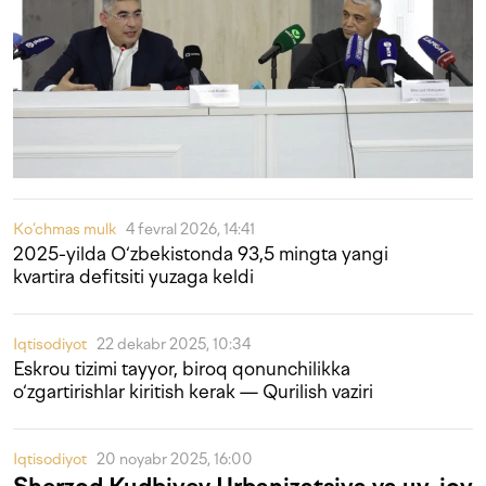
Ko‘chmas mulk
4 fevral 2026, 14:41
2025-yilda O‘zbekistonda 93,5 mingta yangi
kvartira defitsiti yuzaga keldi
Iqtisodiyot
22 dekabr 2025, 10:34
Eskrou tizimi tayyor, biroq qonunchilikka
o‘zgartirishlar kiritish kerak — Qurilish vaziri
Iqtisodiyot
20 noyabr 2025, 16:00