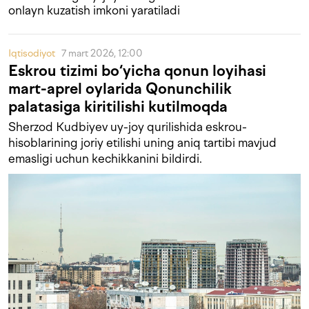
onlayn kuzatish imkoni yaratiladi
Iqtisodiyot
7 mart 2026, 12:00
Eskrou tizimi bo‘yicha qonun loyihasi
mart-aprel oylarida Qonunchilik
palatasiga kiritilishi kutilmoqda
Sherzod Kudbiyev uy-joy qurilishida eskrou-
hisoblarining joriy etilishi uning aniq tartibi mavjud
emasligi uchun kechikkanini bildirdi.