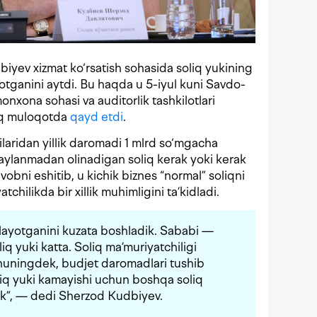
biyev xizmat ko‘rsatish sohasida soliq yukining
yotganini aytdi. Bu haqda u 5-iyul kuni Savdo-
xona sohasi va auditorlik tashkilotlari
chiq muloqotda
qayd etdi
.
ilaridan yillik daromadi 1 mlrd so‘mgacha
 aylanmadan olinadigan soliq kerak yoki kerak
avobni eshitib, u kichik biznes “normal” soliqni
chilikda bir xillik muhimligini ta’kidladi.
olayotganini kuzata boshladik. Sababi —
iq yuki katta. Soliq ma’muriyatchiligi
shuningdek, budjet daromadlari tushib
iq yuki kamayishi uchun boshqa soliq
ak”, — dedi Sherzod Kudbiyev.