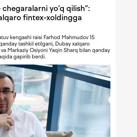
chegaralarni yo‘q qilish”:
lqaro fintex-xoldingga
atuv kengashi raisi Farhod Mahmudov 15
qanday tashkil etilgani, Dubay xalqaro
i va Markaziy Osiyoni Yaqin Sharq bilan qanday
aqida gapirib berdi.