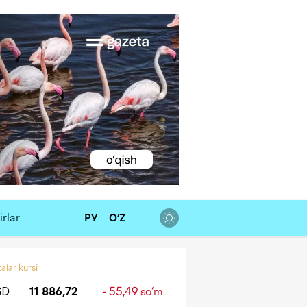
rlar
РУ
O‘Z
alar kursi
SD
11 886,72
- 55,49 so‘m