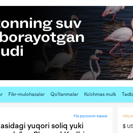
ar
Fikr-mulohazalar
Qo‘llanmalar
Ko‘chmas mulk
Tadbi
На русском языке
Valyut
asidagi yuqori soliq yuki
$ U