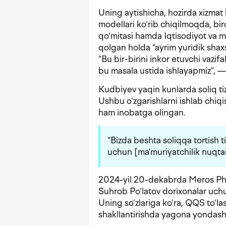
Uning aytishicha, hozirda xizmat 
modellari ko‘rib chiqilmoqda, bir
qo‘mitasi hamda Iqtisodiyot va mol
qolgan holda “ayrim yuridik shaxs
“Bu bir-birini inkor etuvchi vazif
bu masala ustida ishlayapmiz”, —
Kudbiyev yaqin kunlarda soliq tizi
Ushbu o‘zgarishlarni ishlab chiqi
ham inobatga olingan.
“Bizda beshta soliqqa tortish ti
uchun [ma'muriyatchilik nuqtai
2024-yil 20-dekabrda Meros Pha
Suhrob Po‘latov dorixonalar uchun
Uning so‘zlariga ko‘ra, QQS to‘la
shakllantirishda yagona yondashu