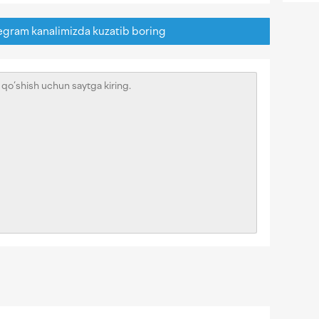
egram kanalimizda kuzatib boring