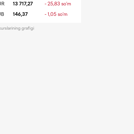
UR
13 717,27
- 25,83 so‘m
UB
146,37
- 1,05 so‘m
kurslarining grafigi