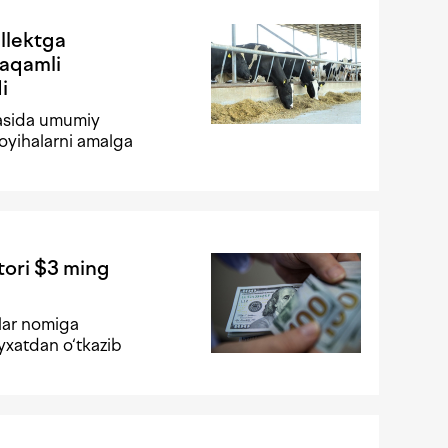
ellektga
raqamli
i
asida umumiy
oyihalarni amalga
tori $3 ming
lar nomiga
‘yxatdan o‘tkazib