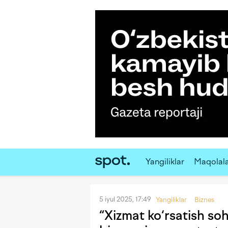
Yangiliklar
Maqolal
5 iyul 2025, 17:49
Yangiliklar
Biznes
“Xizmat ko‘rsatish soh