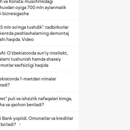
h va Konsta: musofirlikdagi
shuvdan oyiga 700 mln aylanmalik
i biznesigacha
5 mln so‘mga tushdik”: tadbirkorlar
kentda peshlavhalarning demontaj
ishi haqida. Video
AI: O‘zbekistonda sun’iy intellekt,
alarni tushunish hamda shaxsiy
motlar xavfsizligi haqida
ekistonda 1-martdan nimalar
radi?
et” puli va ishsizlik nafaqalari kimga,
ha va qachon beriladi?
 Bank yopildi. Omonatlar va kreditlar
bo‘ladi?
1