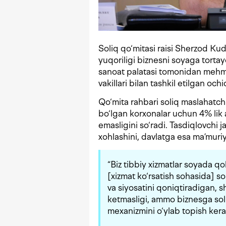
Soliq qo‘mitasi raisi Sherzod Kud
yuqoriligi biznesni soyaga torta
sanoat palatasi tomonidan mehmon
vakillari bilan tashkil etilgan o
Qo‘mita rahbari soliq maslahatch
bo‘lgan korxonalar uchun 4% lik
emasligini so‘radi. Tasdiqlovchi j
xohlashini, davlatga esa ma’muriyat
“Biz tibbiy xizmatlar soyada q
[xizmat ko‘rsatish sohasida] sol
va siyosatini qoniqtiradigan, 
ketmasligi, ammo biznesga sol
mexanizmini o‘ylab topish ker