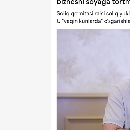
biznesni soyaga tor
Soliq qo‘mitasi raisi soliq yuk
U “yaqin kunlarda” o‘zgarishlar