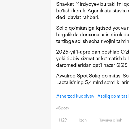
Shavkat Mirziyoyev bu taklifni 
bo‘lishi kerak. Agar ikkita stavk
dedi davlat rahbari.
Soliq qo‘mitasiga Iqtisodiyot va 
birgalikda dorixonalar ishtirokida
tartibga solish soha rivojini ta’mi
2025-yil 1-apreldan boshlab O‘zb
yoki tibbiy xizmatlar ko‘rsatish b
daromadlaridan qat’i nazar QQS 
Avvalroq Spot Soliq qo‘mitasi S
Lactalis’ning 5,4 mlrd so‘mlik ja
#
sherzod kudbiyev
#
soliq qo'mitasi
«Spot»
1 129
Izoh
Tavsiya qilish