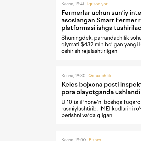
Kecha, 19:41
Iqtisodiyot
Fermerlar uchun sun‘iy int
asoslangan Smart Fermer 
platformasi ishga tushirilad
Shuningdek, parrandachilik soh
qiymati $432 mln bo‘lgan yangi l
oshirish rejalashtirilgan.
Kecha, 19:30
Qonunchilik
Keles bojxona posti inspek
pora olayotganda ushlandi
U 10 ta iPhone‘ni boshqa fuqaro
rasmiylashtirib, IMEI kodlarini ro
berishni vaʼda qilgan.
Kecha, 19:00
Biznes