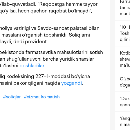
Farru
qo‘llab-quvvatladi. “Raqobatga hamma tayyor
tani
a qo‘yilsa, hech qachon raqobat bo‘lmaydi”, —
mant
“10−1
moliya vazirligi va Savdo-sanoat palatasi bilan
Tosh
 masalani o‘rganish topshirildi. Soliqlarni
qilin
nlaydi, dedi prezident.
ekistonda farmatsevtika mahsulotlarini sotish
Kotib
ilan shug‘ullanuvchi barcha yuridik shaxslar
shev
ma’lu
to‘lashni
boshladilar
.
oliq kodeksining 227−1-moddasi bo‘yicha
O‘zb
rimasini bekor qilgani haqida
yozgandi
.
o‘zga
#
soliqlar
#
xizmat ko'rsatish
“Dekr
qanc
Yangi
nima 