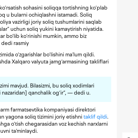
ko‘rsatish sohasini soliqqa tortishning ko‘plab
oq u bularni ochiqlashni istamadi. Soliq
iya vazirligi joriy soliq tushumlarini saqlab
lar” uchun soliq yukini kamaytirish niyatida.
alar bo‘lib ko‘rinishi mumkin, ammo biz
 dedi rasmiy
mida o‘zgarishlar bo‘lishini ma’lum qildi.
shda Xalqaro valyuta jamg‘armasining takliflari
zimi mavjud. Bilasizmi, bu soliq xodimlari
 nazaridan] qanchalik og‘ir”, — dedi u.
rm farmatsevtika kompaniyasi direktori
 yagona soliq tizimini joriy etishni
taklif qildi
.
shga o‘tish chegarasidan voz kechish narxlarni
vni ta’minlaydi.