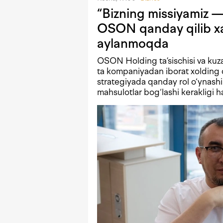
“Bizning missiyamiz — 
OSON qanday qilib xa
aylanmoqda
OSON Holding ta’sischisi va kuz
ta kompaniyadan iborat xolding 
strategiyada qanday rol o‘ynash
mahsulotlar bog‘lashi kerakligi h