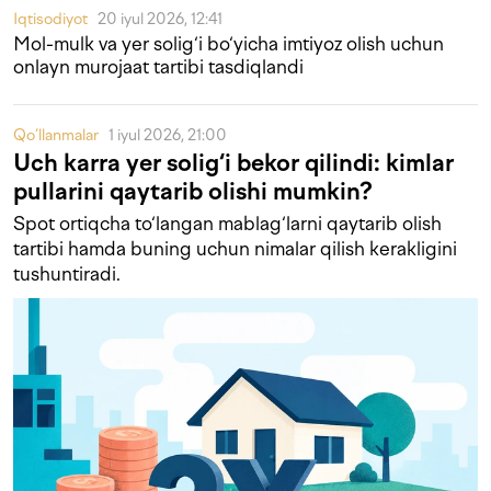
Iqtisodiyot
20 iyul 2026, 12:41
Mol-mulk va yer solig‘i bo‘yicha imtiyoz olish uchun
onlayn murojaat tartibi tasdiqlandi
Qo‘llanmalar
1 iyul 2026, 21:00
Uch karra yer solig‘i bekor qilindi: kimlar
pullarini qaytarib olishi mumkin?
Spot ortiqcha to‘langan mablag‘larni qaytarib olish
tartibi hamda buning uchun nimalar qilish kerakligini
tushuntiradi.