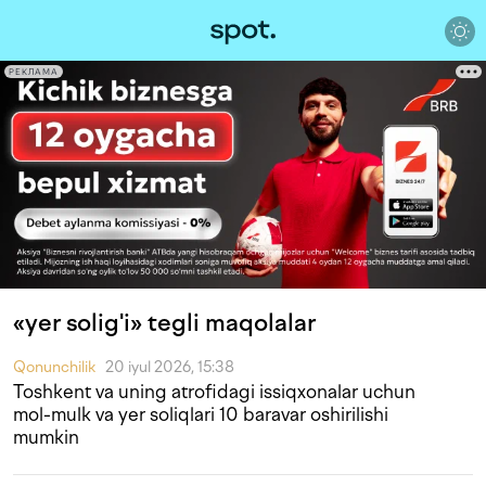
РЕКЛАМА
«yer solig'i» tegli maqolalar
Qonunchilik
20 iyul 2026, 15:38
Toshkent va uning atrofidagi issiqxonalar uchun
mol-mulk va yer soliqlari 10 baravar oshirilishi
mumkin