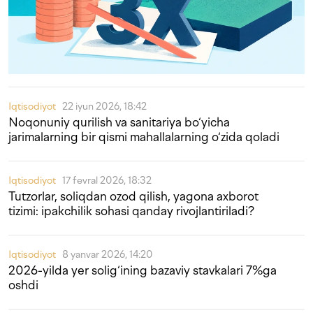
Iqtisodiyot
22 iyun 2026, 18:42
Noqonuniy qurilish va sanitariya bo‘yicha
jarimalarning bir qismi mahallalarning o‘zida qoladi
Iqtisodiyot
17 fevral 2026, 18:32
Tutzorlar, soliqdan ozod qilish, yagona axborot
tizimi: ipakchilik sohasi qanday rivojlantiriladi?
Iqtisodiyot
8 yanvar 2026, 14:20
2026-yilda yer solig‘ining bazaviy stavkalari 7%ga
oshdi