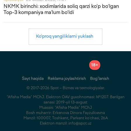
NKMK birinchi: xodimlarida soliq qarzi ko‘p bo‘lgan
Top-3 kompaniya ma’lum bo‘ldi
Ko'proq yangiliklarni yuklash
18+
Sayt haqida
Reklama joylashtirish
Bog‘lanish
© 2017-2026 Spot – Biznes va texnologiyalar.
“Afisha Media” MChJ. Elektron OAV guvohnomasi: №1207. Berilgan
sanasi: 2019-yil 13-avgust
Muassis: “Afisha Media” MChJ
Bosh muharrir: Erkenova Dinora Fayzulloevna
Manzil: 100007, Toshkent, Parkent ko‘chasi, 26A
Elektron manzil: info@spot.uz