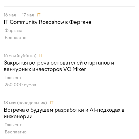
16 мая — 17 мая
IT
IT Community Roadshow в Фергане
Фергана
Бесплатно
16 мая (суббота)
IT
Закрытая встреча основателей стартапов и
венчурных инвесторов VC Mixer
Ташкент
250 000 сумов
18 мая (понедельник)
IT
Встреча о будущем разработки и AI-подходах в
инженерии
Ташкент
Бесплатно