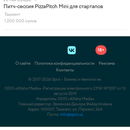
Питч-сессия PizzaPitch Mini для стартапов
Ташкент
1 200 000 сумов
18+
О сайте
Политика конфиденциальности
Реклама
Контакты
© 2017-2026 Spot – Бизнес и технологии.
ООО «Afisha Media». Регистрации электронного СМИ №1207 от 13
августа 2019
Учредитель: ООО «Afisha Media»
Главный редактор: Эркенова Динора Файзуллоевна
Адрес: 100007, Ташкент, ул. Паркент, 26А
Почта:
info@spot.uz