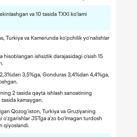
sekinlashgan va 10 tasida TXXI ko‘lami
 Turkiya va Kamerunda ko‘pchilik yo‘nalishlar
a hisoblangan ishsizlik darajasidagi o‘sish 15
n.
ik 2,3%dan 3,5%ga, Gonduras 3,4%dan 4,4%ga,
oshgan.
ning 2 tasida qayta ishlash sanoatining
6 tasida kamaygan.
lgan Qozog‘iston, Turkiya va Gruziyaning
gi o‘zgarishlar JSTga a’zo bo‘lmagan turdosh
n qiyoslandi.