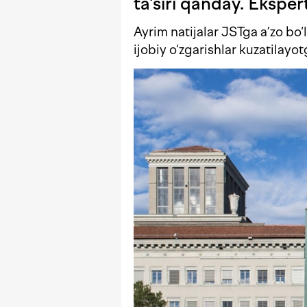
ta’siri qanday. Ekspert
Ayrim natijalar JSTga a’zo bo‘
ijobiy o‘zgarishlar kuzatilayo