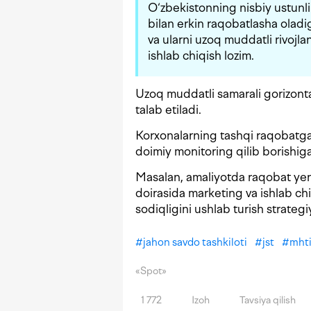
O‘zbekistonning nisbiy ustunl
bilan erkin raqobatlasha oladig
va ularni uzoq muddatli rivojlan
ishlab chiqish lozim.
Uzoq muddatli samarali gorizontal
talab etiladi.
Korxonalarning tashqi raqobatga b
doimiy monitoring qilib borishiga
Masalan, amaliyotda raqobat yengi
doirasida marketing va ishlab chiq
sodiqligini ushlab turish strategi
#
jahon savdo tashkiloti
#
jst
#
mht
«Spot»
1 772
Izoh
Tavsiya qilish