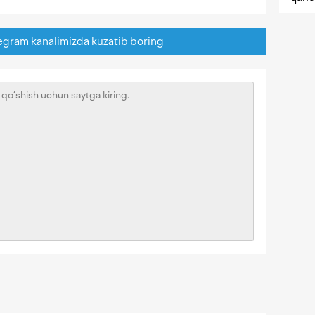
egram kanalimizda kuzatib boring