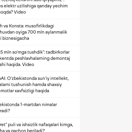
s elektr uzilishiga qanday yechim
oqda? Video
h va Konsta: musofirlikdagi
shuvdan oyiga 700 mln aylanmalik
i biznesigacha
5 mln so‘mga tushdik”: tadbirkorlar
kentda peshlavhalarning demontaj
ishi haqida. Video
AI: O‘zbekistonda sun’iy intellekt,
alarni tushunish hamda shaxsiy
motlar xavfsizligi haqida
ekistonda 1-martdan nimalar
radi?
et” puli va ishsizlik nafaqalari kimga,
ha va qachon beriladi?