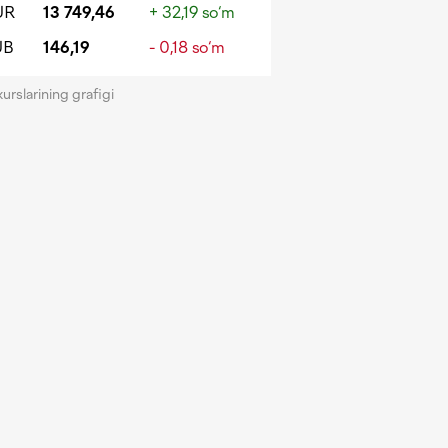
UR
13 749,46
+ 32,19 so‘m
UB
146,19
- 0,18 so‘m
kurslarining grafigi