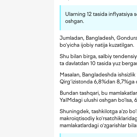
Ularning 12 tasida inflyatsiya 
oshgan.
Jumladan, Bangladesh, Gonduras,
bo‘yicha ijobiy natija kuzatilgan.
Shu bilan birga, salbiy tendensiy
ta davlatdan 10 tasida yuz berga
Masalan, Bangladeshda ishsizl
Qirg‘izistonda 6,8%dan 8,7%ga 
Bundan tashqari, bu mamlakatlar
YaIMdagi ulushi oshgan bo‘lsa, 
Shuningdek, tashkilotga a’zo bo‘
makroiqtisodiy ko‘rsatchiklarida
mamlakatlardagi o‘zgarishlar bila