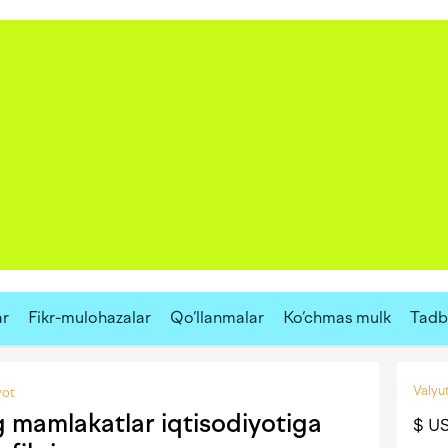
ar
Fikr-mulohazalar
Qo‘llanmalar
Ko‘chmas mulk
Tadbi
Valyut
yot
g mamlakatlar iqtisodiyotiga
$ U