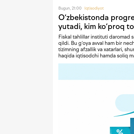
Bugun, 21:00
Iqtisodiyot
O‘zbekistonda progres
yutadi, kim ko‘proq to
Fiskal tahlillar instituti daromad 
qildi. Bu g‘oya avval ham bir n
tizimning afzallik va xatarlari, shu
haqida iqtisodchi hamda soliq mas