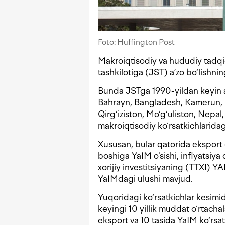
Foto: Huffington Post
Makroiqtisodiy va hududiy tadqiq
tashkilotiga (JST) a’zo bo‘lishnin
Bunda JSTga 1990-yildan keyin a
Bahrayn, Bangladesh, Kamerun, G
Qirg‘iziston, Mo‘g‘uliston, Nepal
makroiqtisodiy ko‘rsatkichlaridagi
Xususan, bular qatorida eksport o‘
boshiga YaIM o‘sishi, inflyatsiya da
xorijiy investitsiyaning (TTXI) Y
YaIMdagi ulushi mavjud.
Yuqoridagi ko‘rsatkichlar kesimida
keyingi 10 yillik muddat o‘rtacha
eksport va 10 tasida YaIM ko‘rsatki