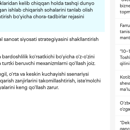
iklaridan kelib chiqqan holda tashqi dunyo
bizne
an ishlab chiqarish sohalarini tanlab olish
topm
tirish bo‘yicha chora-tadbirlar rejasini
Farru
tani
mant
 sanoat siyosati strategiyasini shakllantirish
“10−1
ardoshlilik ko‘rsatkichi bo‘yicha o‘z-o‘zini
Tosh
 turtki beruvchi mexanizmlarni qo‘llash joiz.
qilin
l, o‘rta va keskin kuchayishi ssenariysi
Kotib
arish zanjirlarini takomillashtirish, iste’molchi
shev
yalarini keng qo‘llash zarur.
ma’lu
i
O‘zb
o‘zga
“Dekr
qanc