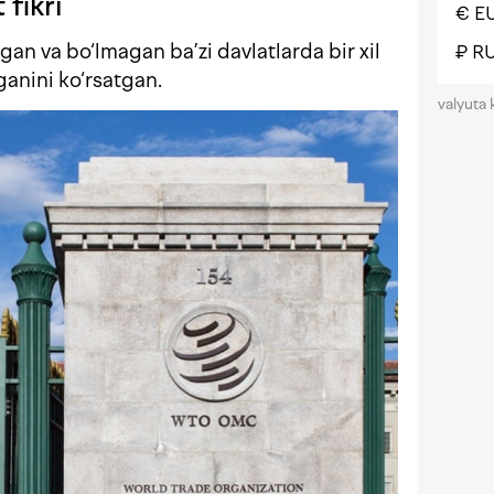
 fikri
€ E
lgan va bo‘lmagan ba’zi davlatlarda bir xil
₽ R
tganini ko‘rsatgan.
valyuta 