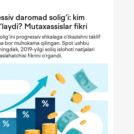
siv daromad solig‘i: kim
‘laydi? Mutaxassislar fikri
solig‘ini progressiv shkalaga o‘tkazishni taklif
echa bor muhokama qilingan. Spot ushbu
ningdek, 2019-yilgi soliq islohoti natijalari
lahatchisi fikrini o‘rgandi.