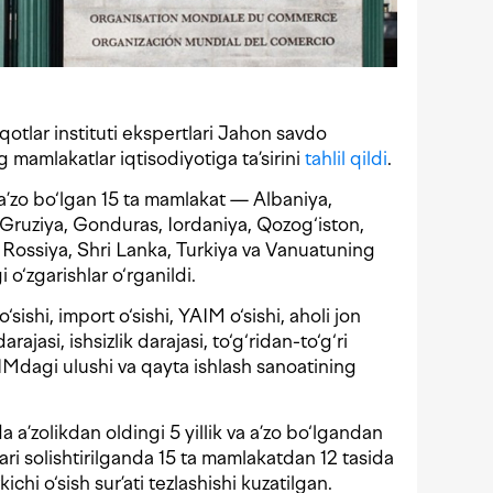
otlar instituti ekspertlari Jahon savdo
g mamlakatlar iqtisodiyotiga ta’sirini
tahlil qildi
.
’zo bo‘lgan 15 ta mamlakat — Albaniya,
ruziya, Gonduras, Iordaniya, Qozog‘iston,
, Rossiya, Shri Lanka, Turkiya va Vanuatuning
 o‘zgarishlar o‘rganildi.
sishi, import o‘sishi, YAIM o‘sishi, aholi jon
rajasi, ishsizlik darajasi, to‘g‘ridan-to‘g‘ri
AIMdagi ulushi va qayta ishlash sanoatining
 a’zolikdan oldingi 5 yillik va a’zo bo‘lgandan
lari solishtirilganda 15 ta mamlakatdan 12 tasida
chi o‘sish sur’ati tezlashishi kuzatilgan.