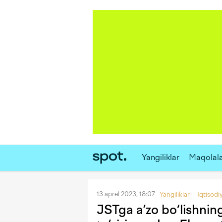
Yangiliklar
Maqolal
13 aprel 2023, 18:07
Yangiliklar
Iqtisodi
JSTga a’zo bo‘lishnin