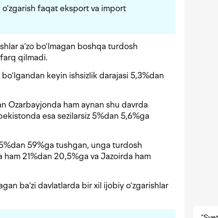
biy o‘zgarish faqat eksport va import
ishlar a’zo bo‘lmagan boshqa turdosh
farq qilmadi.
bo‘lgandan keyin ishsizlik darajasi 5,3%dan
gan Ozarbayjonda ham aynan shu davrda
ekistonda esa sezilarsiz 5%dan 5,6%ga
73,5%dan 59%ga tushgan, unga turdosh
da ham 21%dan 20,5%ga va Jazoirda ham
an ba’zi davlatlarda bir xil ijobiy o‘zgarishlar
“Svet