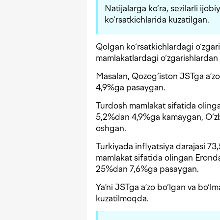
Natijalarga ko‘ra, sezilarli ijo
ko‘rsatkichlarida kuzatilgan.
Qolgan ko‘rsatkichlardagi o‘zgar
mamlakatlardagi o‘zgarishlardan 
Masalan, Qozog‘iston JSTga a’zo 
4,9%ga pasaygan.
Turdosh mamlakat sifatida olin
5,2%dan 4,9%ga kamaygan, O‘zb
oshgan.
Turkiyada inflyatsiya darajasi 
mamlakat sifatida olingan Eron
25%dan 7,6%ga pasaygan.
Ya’ni JSTga a’zo bo‘lgan va bo‘lmag
kuzatilmoqda.