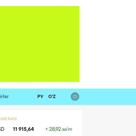
rlar
РУ
O‘Z
alar kursi
SD
11 915,64
+ 28,92 so‘m