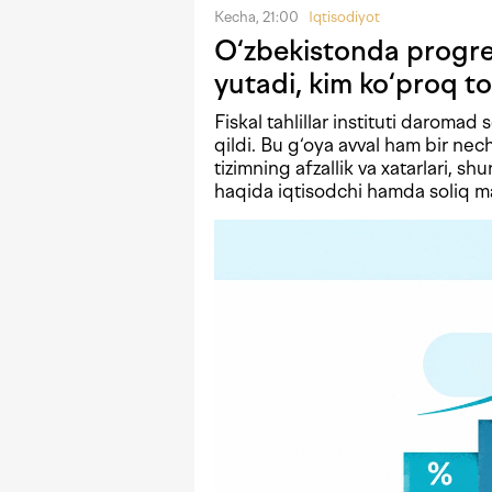
Kecha, 21:00
Iqtisodiyot
O‘zbekistonda progres
yutadi, kim ko‘proq to
Fiskal tahlillar instituti daromad 
qildi. Bu g‘oya avval ham bir n
tizimning afzallik va xatarlari, shu
haqida iqtisodchi hamda soliq mas