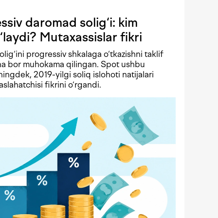
siv daromad solig‘i: kim
‘laydi? Mutaxassislar fikri
solig‘ini progressiv shkalaga o‘tkazishni taklif
echa bor muhokama qilingan. Spot ushbu
ningdek, 2019-yilgi soliq islohoti natijalari
lahatchisi fikrini o‘rgandi.