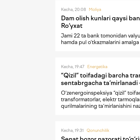
Kecha, 20:08
Moliya
Dam olish kunlari qaysi ban
Ro‘yxat
Jami 22 ta bank tomonidan valyu
hamda pul o‘tkazmalarini amalga
Kecha, 19:47
Energetika
“Qizil” toifadagi barcha tr
sentabrgacha ta‘mirlanad
O‘zenergoinspeksiya “qizil” toif
transformatorlar, elektr tarmoqla
qurilmalarining ta‘mirlanishini naz
Kecha, 19:31
Qonunchilik
Senat bozor nazorati to‘g‘r