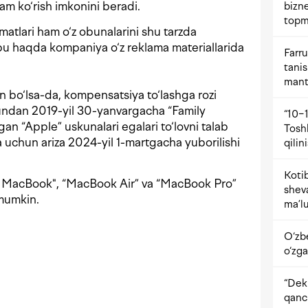
am ko‘rish imkonini beradi.
bizne
topm
matlari ham o‘z obunalarini shu tarzda
u haqda kompaniya o‘z reklama materiallarida
Farru
tani
mant
 bo‘lsa-da, kompensatsiya to‘lashga rozi
iyundan 2019-yil 30-yanvargacha “Family
“10−1
an “Apple” uskunalari egalari to‘lovni talab
Tosh
 uchun ariza 2024-yil 1-martgacha yuborilishi
qilin
Kotib
an MacBook", “MacBook Air” va “MacBook Pro”
shev
 mumkin.
ma’lu
O‘zb
o‘zga
“Dekr
qanc