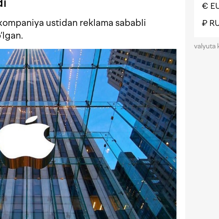
di
€ E
kompaniya ustidan reklama sababli
₽ R
‘lgan.
valyuta 