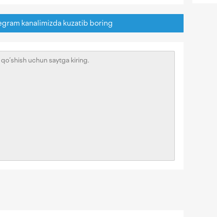
egram kanalimizda kuzatib boring