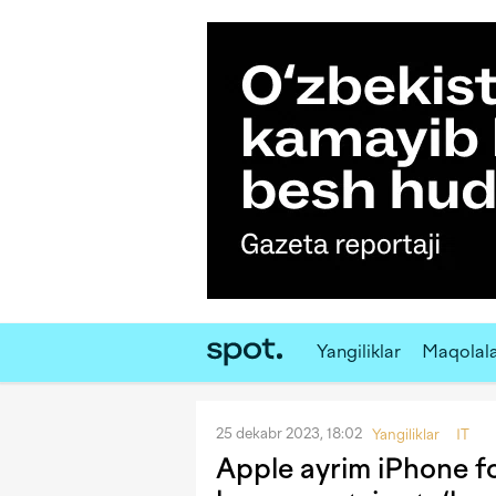
Yangiliklar
Maqolal
25 dekabr 2023, 18:02
Yangiliklar
IT
Apple ayrim iPhone f