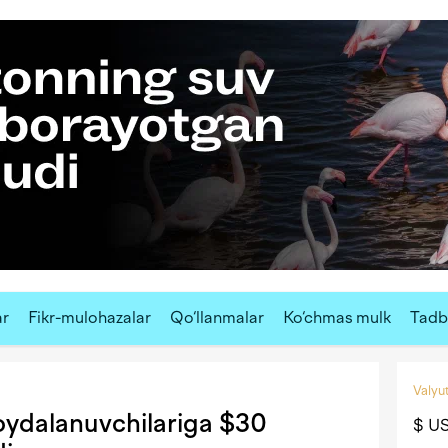
ar
Fikr-mulohazalar
Qo‘llanmalar
Ko‘chmas mulk
Tadbi
Valyut
oydalanuvchilariga $30
$ U