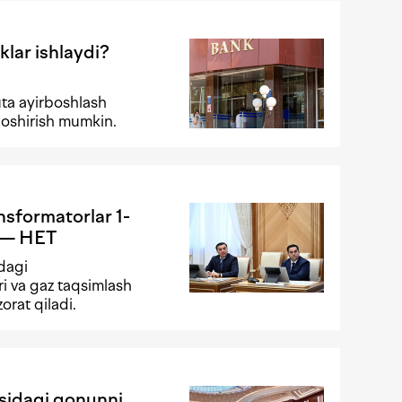
klar ishlaydi?
ta ayirboshlash
 oshirish mumkin.
ansformatorlar 1-
i — HET
adagi
ri va gaz taqsimlash
orat qiladi.
isidagi qonunni