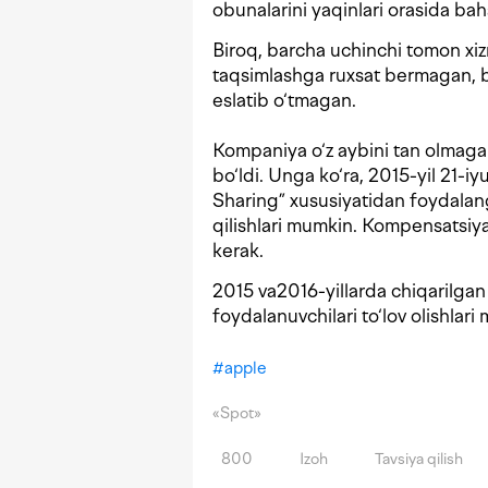
obunalarini yaqinlari orasida bah
Biroq, barcha uchinchi tomon xiz
taqsimlashga ruxsat bermagan, b
eslatib o‘tmagan.
Kompaniya o‘z aybini tan olmagan
bo‘ldi. Unga ko‘ra, 2015-yil 21-
Sharing” xususiyatidan foydalang
qilishlari mumkin. Kompensatsiya
kerak.
2015 va2016-yillarda chiqarilg
foydalanuvchilari to‘lov olishlari
#
apple
«Spot»
800
Izoh
Tavsiya qilish