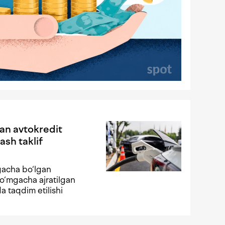
gan avtokredit
ash taklif
gacha bo‘lgan
o‘mgacha ajratilgan
da taqdim etilishi