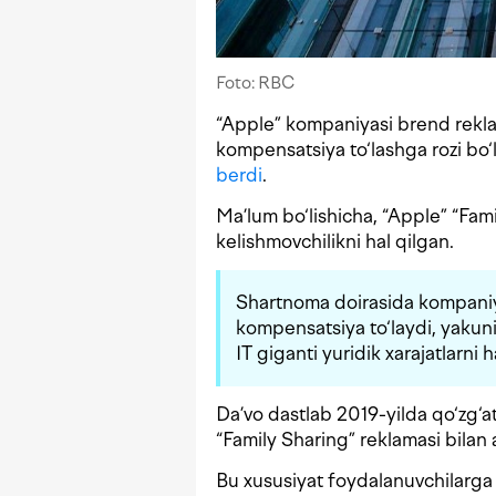
Foto: RBC
“Apple” kompaniyasi brend rekla
kompensatsiya to‘lashga rozi bo‘
berdi
.
Ma’lum bo‘lishicha, “Apple” “Fam
kelishmovchilikni hal qilgan.
Shartnoma doirasida kompaniy
kompensatsiya to‘laydi, yaku
IT giganti yuridik xarajatlarni
Da’vo dastlab 2019-yilda qo‘zg‘a
“Family Sharing” reklamasi bilan 
Bu xususiyat foydalanuvchilarga