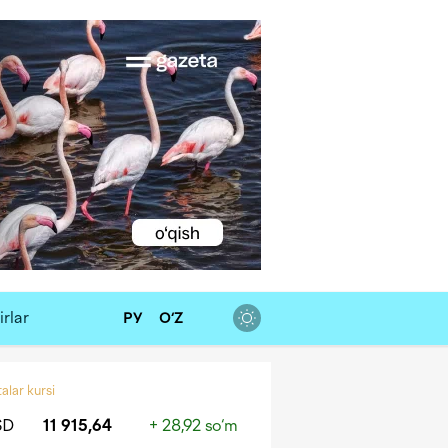
rlar
РУ
O‘Z
alar kursi
SD
11 915,64
+ 28,92 so‘m