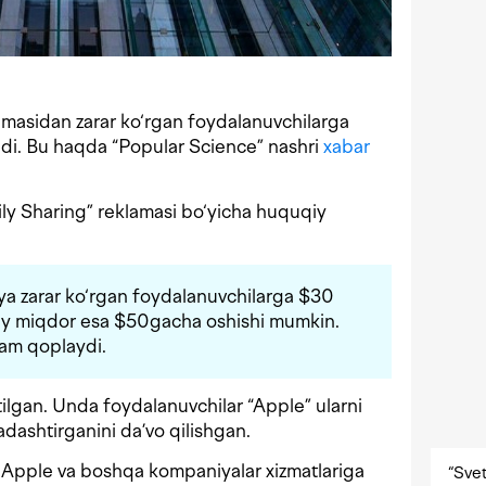
masidan zarar ko‘rgan foydalanuvchilarga
ldi. Bu haqda “Popular Science” nashri
xabar
ily Sharing” reklamasi bo‘yicha huquqiy
a zarar ko‘rgan foydalanuvchilarga $30
niy miqdor esa $50gacha oshishi mumkin.
 ham qoplaydi.
tilgan. Unda foydalanuvchilar “Apple” ularni
adashtirganini da’vo qilishgan.
 Apple va boshqa kompaniyalar xizmatlariga
“Svet