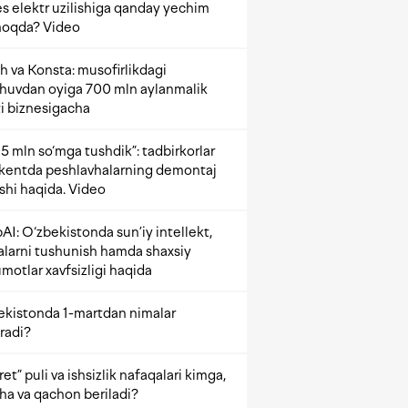
s elektr uzilishiga qanday yechim
oqda? Video
h va Konsta: musofirlikdagi
shuvdan oyiga 700 mln aylanmalik
i biznesigacha
5 mln so‘mga tushdik”: tadbirkorlar
kentda peshlavhalarning demontaj
ishi haqida. Video
AI: O‘zbekistonda sun’iy intellekt,
alarni tushunish hamda shaxsiy
motlar xavfsizligi haqida
ekistonda 1-martdan nimalar
radi?
et” puli va ishsizlik nafaqalari kimga,
ha va qachon beriladi?