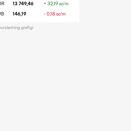
UR
13 749,46
+ 32,19 so‘m
UB
146,19
- 0,18 so‘m
kurslarining grafigi