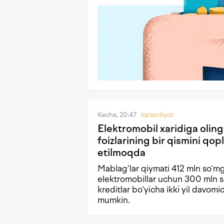
Kecha, 20:47
Iqtisodiyot
Elektromobil xaridiga olin
foizlarining bir qismini qopl
etilmoqda
Mablag‘lar qiymati 412 mln so‘m
elektromobillar uchun 300 mln s
kreditlar bo‘yicha ikki yil davomi
mumkin.