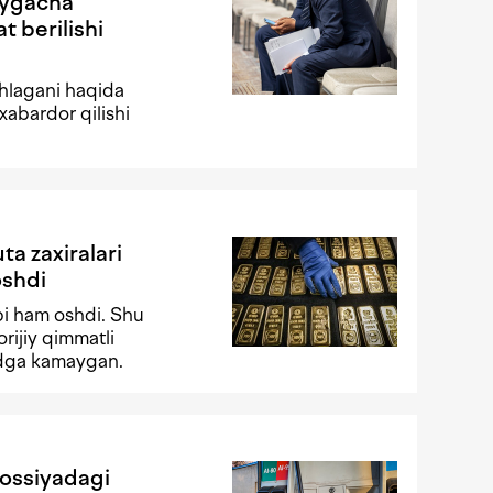
oygacha
t berilishi
shlagani haqida
xabardor qilishi
ta zaxiralari
oshdi
ibi ham oshdi. Shu
rijiy qimmatli
lrdga kamaygan.
Rossiyadagi