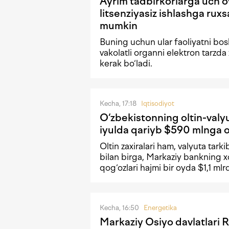
Ayrim tadbirkorlarga uch 
litsenziyasiz ishlashga ruxsa
mumkin
Buning uchun ular faoliyatni bo
vakolatli organni elektron tarzda 
kerak bo‘ladi.
Kecha, 17:18
Iqtisodiyot
O‘zbekistonning oltin-valyu
iyulda qariyb $590 mlnga 
Oltin zaxiralari ham, valyuta tark
bilan birga, Markaziy bankning xo
qog‘ozlari hajmi bir oyda $1,1 m
Kecha, 16:50
Energetika
Markaziy Osiyo davlatlari 