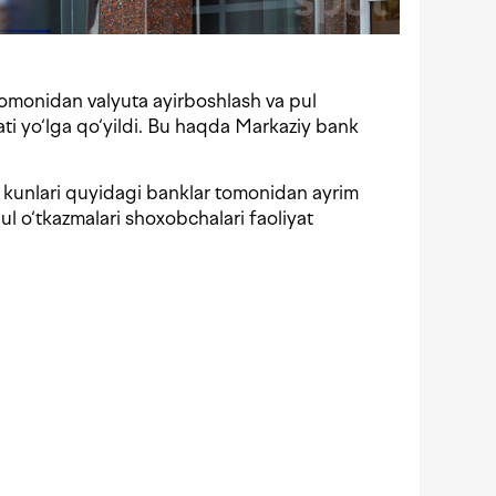
tomonidan valyuta ayirboshlash va pul
ati yo‘lga qo‘yildi. Bu haqda Markaziy bank
kunlari quyidagi banklar tomonidan ayrim
ul o‘tkazmalari shoxobchalari faoliyat