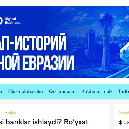
ar
Fikr-mulohazalar
Qo‘llanmalar
Ko‘chmas mulk
Tadbi
Valyut
Moliya
i banklar ishlaydi? Ro‘yxat
$ U