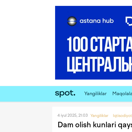
Yangiliklar
Maqolal
4 iyul 2025, 21:03
Yangiliklar
Iqtisodiyot
Dam olish kunlari qays