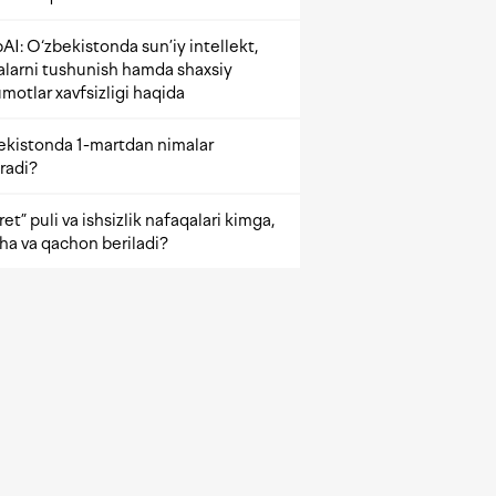
AI: O‘zbekistonda sun’iy intellekt,
alarni tushunish hamda shaxsiy
motlar xavfsizligi haqida
ekistonda 1-martdan nimalar
radi?
et” puli va ishsizlik nafaqalari kimga,
ha va qachon beriladi?