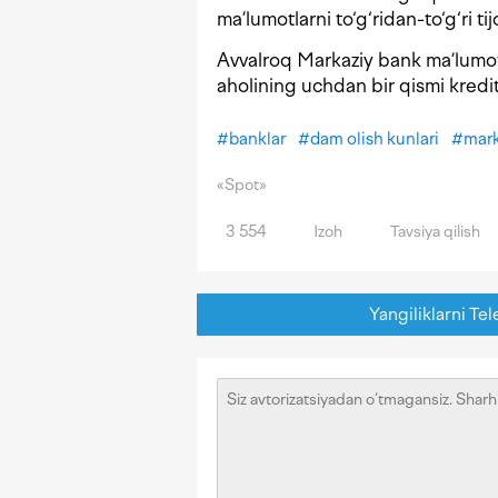
ma’lumotlarni to‘g‘ridan-to‘g‘ri ti
Avvalroq Markaziy bank ma’lumotl
aholining uchdan bir qismi kred
#
banklar
#
dam olish kunlari
#
mark
«Spot»
3 554
Izoh
Tavsiya qilish
Yangiliklarni Tel