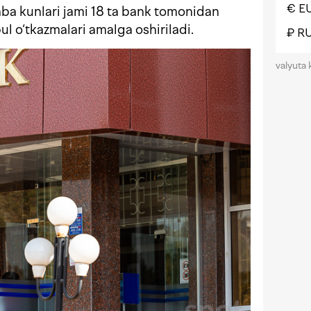
€ E
a kunlari jami 18 ta bank tomonidan
l o‘tkazmalari amalga oshiriladi.
₽ R
valyuta 