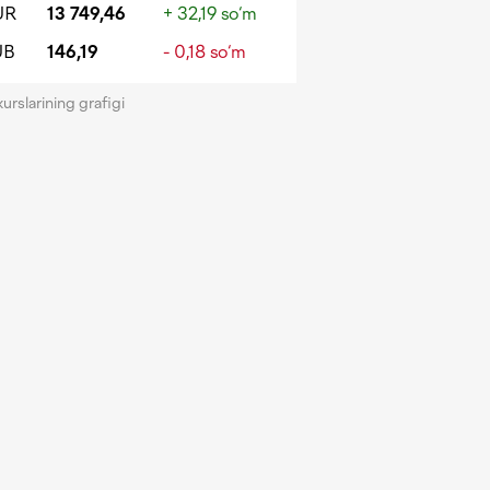
UR
13 749,46
+ 32,19 so‘m
UB
146,19
- 0,18 so‘m
kurslarining grafigi