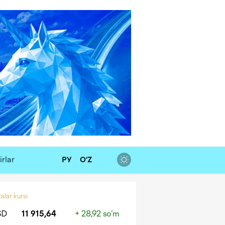
rlar
РУ
O‘Z
alar kursi
SD
11 915,64
+ 28,92 so‘m