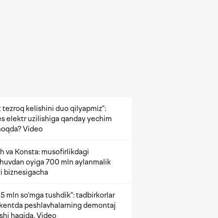
 tezroq kelishini duo qilyapmiz”:
s elektr uzilishiga qanday yechim
oqda? Video
h va Konsta: musofirlikdagi
shuvdan oyiga 700 mln aylanmalik
i biznesigacha
5 mln so‘mga tushdik”: tadbirkorlar
kentda peshlavhalarning demontaj
ishi haqida. Video