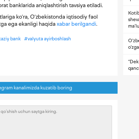
jorat banklarida aniqlashtirish tavsiya etiladi.
Kotib
ariga ko‘ra, O‘zbekistonda iqtisodiy faol
shev
itga ega ekanligi haqida
xabar berilgandi
.
ma’lu
aziy bank
#
valyuta ayirboshlash
O‘zb
o‘zga
“Dekr
qanc
egram kanalimizda kuzatib boring