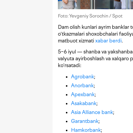
Foto: Yevgeniy Sorochin / Spot
Dam olish kunlari ayrim banklar 
o‘tkazmalari shoxobchalari faoliy
matbuot xizmati
xabar berdi
.
5−6 iyul — shanba va yakshanba 
valyuta ayirboshlash va xalqaro p
ko‘rsatadi:
Аgrobank
;
Anorbank
;
Аpexbank
;
Asakabank
;
Asia Alliance bank
;
Garantbank
;
Hamkorbank
;