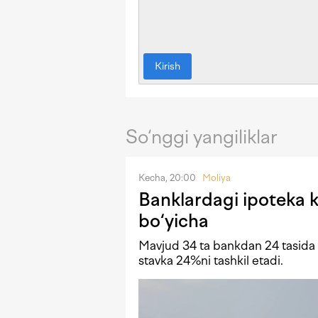
Kirish
So‘nggi yangiliklar
Kecha, 20:00
Moliya
Banklardagi ipoteka kr
bo‘yicha
Mavjud 34 ta bankdan 24 tasida i
stavka 24%ni tashkil etadi.