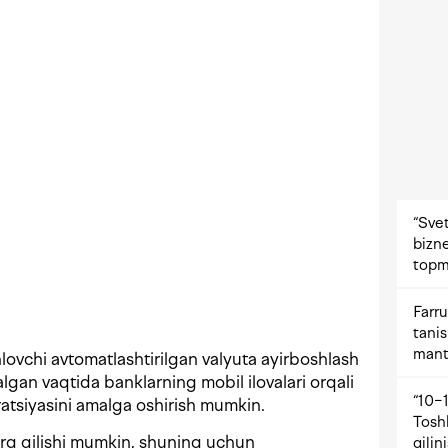
“Svet
bizne
topm
Farru
tani
mant
hlovchi avtomatlashtirilgan valyuta ayirboshlash
gan vaqtida banklarning mobil ilovalari orqali
“10−1
atsiyasini amalga oshirish mumkin.
Tosh
farq qilishi mumkin, shuning uchun
qilin