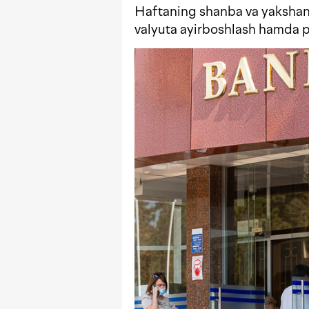
Haftaning shanba va yakshanb
valyuta ayirboshlash hamda pu