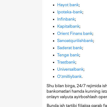
Hayot bank
;
Ipoteka-bank
;
Infinbank
;
Kapitalbank
;
Orient Finans bank
;
Sanoatqurilishbank
;
Saderat bank
;
Tenge bank
;
Trastbank
;
Universalbank
;
O‘zmilliybank
.
Shu bilan birga, 24/7 rejimida is
bankomatlari hamda kunning istal
onlayn valyuta ayirboshlash oper
Bunda ish tartibi filialga qarab 