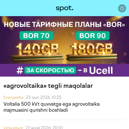
«agrovoltaika» tegli maqolalar
Energetika
23 iyun 2026, 10:25
Voltalia 500 kVt quvvatga ega agrovoltaika
majmuasini qurishni boshladi
Iqtisodiyot
27 aprel 2026, 20:01