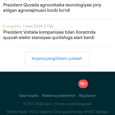
Prezident Quvada agrovoltaika texnologiyasi joriy
etilgan agromajmuani borib ko‘rdi
Energetika
1 mart 2024, 07:55
Prezident Voltalia kompaniyasi bilan Xorazmda
quyosh elektr stansiyasi qurilishiga start berdi
Ko'proq yangiliklarni yuklash
18+
Sayt haqida
Reklama joylashtirish
Bog‘lanish
© 2017-2026 Spot – Biznes va texnologiyalar.
“Afisha Media” MChJ. Elektron OAV guvohnomasi: №1207. Berilgan