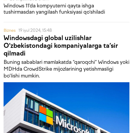
Windows 11'da kompyuterni qayta ishga
tushirmasdan yangilash funksiyasi qo‘shiladi
Biznes
19 iyul 2024, 15:48
Windowsdagi global uzilishlar
O‘zbekistondagi kompaniyalarga ta’sir
qilmadi
Buning sabablari mamlakatda “qaroqchi” Windows yoki
MDHda CrowdStrike mijozlarining yetishmasligi
bo‘lishi mumkin.