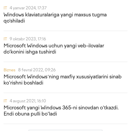
IT
4 yanvar 2024, 17:37
Windows klaviaturalariga yangi maxsus tugma
qo‘shiladi
IT
9 oktabr 2023, 17:16
Microsoft Windows uchun yangi veb-ilovalar
do‘konini ishga tushirdi
Biznes
8 fevral 2022, 09:26
Microsoft Windowsʼning maxfiy xususiyatlarini sinab
koʻrishni boshladi
IT
4 avgust 2021, 16:10
Microsoft yangi Windows 365-ni sinovdan oʻtkazdi.
Endi obuna pulli boʻladi