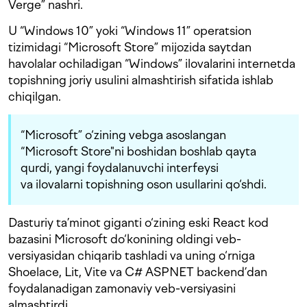
Verge” nashri.
U “Windows 10” yoki “Windows 11” operatsion
tizimidagi “Microsoft Store” mijozida saytdan
havolalar ochiladigan “Windows” ilovalarini internetda
topishning joriy usulini almashtirish sifatida ishlab
chiqilgan.
“Microsoft” o‘zining vebga asoslangan
“Microsoft Store"ni boshidan boshlab qayta
qurdi, yangi foydalanuvchi interfeysi
va ilovalarni topishning oson usullarini qo‘shdi.
Dasturiy ta’minot giganti o‘zining eski React kod
bazasini Microsoft do‘konining oldingi veb-
versiyasidan chiqarib tashladi va uning o‘rniga
Shoelace, Lit, Vite va C# ASPNET backend’dan
foydalanadigan zamonaviy veb-versiyasini
almashtirdi.