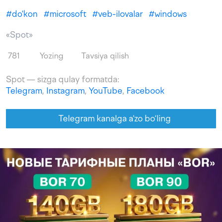
#
do'kon
#
microsoft
#
veb-ilovalar
#
windows
«Spot»
781
Yozing
Tavsiya qilish
Spot — sizga qulay formatda:
Telegram
,
Instagram
,
YouTube
,
Facebook
Telegram kanalga a'zo bo‘ling