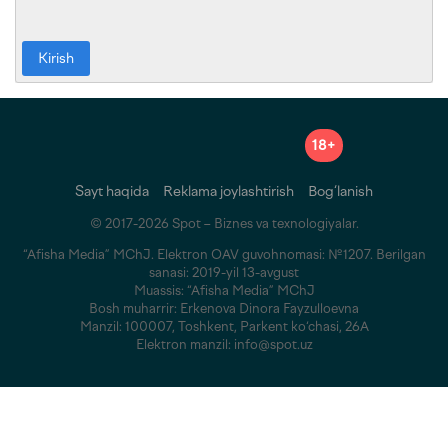
Kirish
18+
Sayt haqida
Reklama joylashtirish
Bog‘lanish
© 2017-2026 Spot – Biznes va texnologiyalar.
“Afisha Media” MChJ. Elektron OAV guvohnomasi: №1207. Berilgan
sanasi: 2019-yil 13-avgust
Muassis: “Afisha Media” MChJ
Bosh muharrir: Erkenova Dinora Fayzulloevna
Manzil: 100007, Toshkent, Parkent ko‘chasi, 26A
Elektron manzil: info@spot.uz