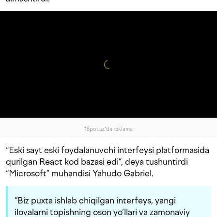
"Spot.uz"da reklama
“Eski sayt eski foydalanuvchi interfeysi platformasida
qurilgan React kod bazasi edi”, deya tushuntirdi
“Microsoft” muhandisi Yahudo Gabriel.
“Biz puxta ishlab chiqilgan interfeys, yangi
ilovalarni topishning oson yo‘llari va zamonaviy