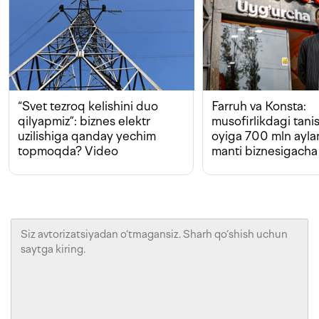
“Svet tezroq kelishini duo
Farruh va Konsta:
qilyapmiz”: biznes elektr
musofirlikdagi tan
uzilishiga qanday yechim
oyiga 700 mln ayla
topmoqda? Video
manti biznesigacha