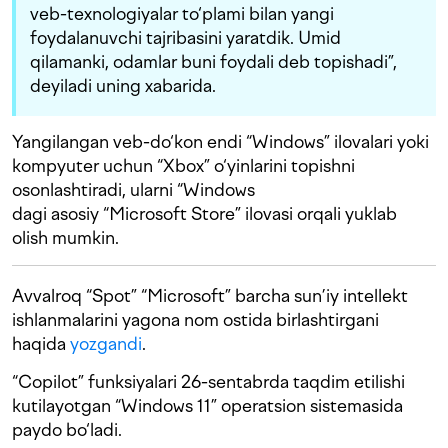
veb-texnologiyalar to‘plami bilan yangi
foydalanuvchi tajribasini yaratdik. Umid
qilamanki, odamlar buni foydali deb topishadi”,
deyiladi uning xabarida.
Yangilangan veb-do‘kon endi “Windows” ilovalari yoki
kompyuter uchun “Xbox” o‘yinlarini topishni
osonlashtiradi, ularni “Windows
dagi asosiy “Microsoft Store” ilovasi orqali yuklab
olish mumkin.
Avvalroq “Spot” “Microsoft” barcha sun’iy intellekt
ishlanmalarini yagona nom ostida birlashtirgani
haqida
yozgandi
.
“Copilot” funksiyalari 26-sentabrda taqdim etilishi
kutilayotgan “Windows 11” operatsion sistemasida
paydo bo‘ladi.