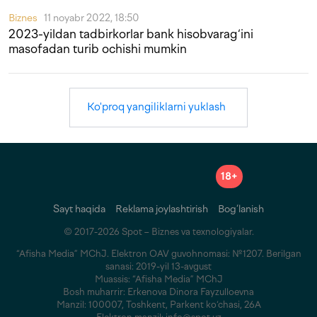
Biznes
11 noyabr 2022, 18:50
2023-yildan tadbirkorlar bank hisobvarag‘ini
masofadan turib ochishi mumkin
Ko'proq yangiliklarni yuklash
18+
Sayt haqida
Reklama joylashtirish
Bog‘lanish
© 2017-2026 Spot – Biznes va texnologiyalar.
“Afisha Media” MChJ. Elektron OAV guvohnomasi: №1207. Berilgan
sanasi: 2019-yil 13-avgust
Muassis: “Afisha Media” MChJ
Bosh muharrir: Erkenova Dinora Fayzulloevna
Manzil: 100007, Toshkent, Parkent ko‘chasi, 26A