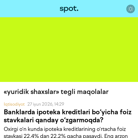
«yuridik shaxslar» tegli maqolalar
Iqtisodiyot
27 iyun 2026, 14:29
Banklarda ipoteka kreditlari bo‘yicha foiz
stavkalari qanday o‘zgarmoqda?
Oxirgi o‘n kunda ipoteka kreditlarining o‘rtacha foiz
stavkasi 22,4% dan 22,2% gacha pasaydi. Eng arzon