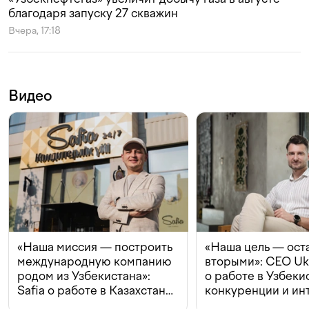
благодаря запуску 27 скважин
Вчера, 17:18
Видео
«Наша миссия — построить
«Наша цель — ост
международную компанию
вторыми»: CEO Uk
родом из Узбекистана»:
о работе в Узбеки
Safia о работе в Казахстане,
конкуренции и ин
конкуренции и инвестициях
с Beeline