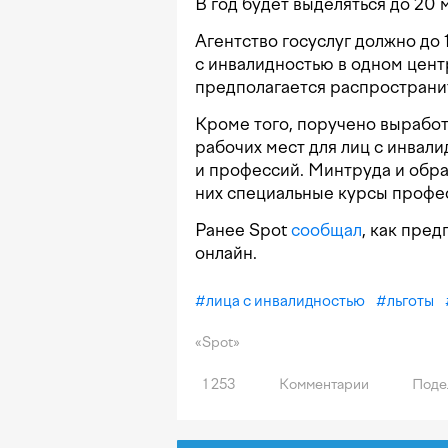
В год будет выделяться до 20 
Агентство госуслуг должно до 
с инвалидностью в одном центр
предполагается распространит
Кроме того, поручено вырабо
рабочих мест для лиц с инвал
и профессий. Минтруда и обр
них специальные курсы профе
Ранее Spot
сообщал
, как пре
онлайн.
#
лица с инвалидностью
#
льготы
«Spot»
1 253
Комментарии
Поде