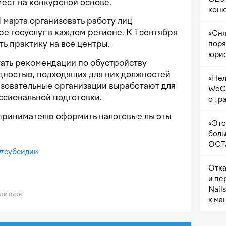
мест на конкурсной основе.
конк
1 марта организовать работу лиц
е госуслуг в каждом регионе. К 1 сентября
«Сня
ь практику на все центры.
поря
юрис
тать рекомендации по обустройству
идностью, подходящих для них должностей
«Нел
азовательные организации выработают для
WeCh
ссиональной подготовки.
о тр
дпринимателю оформить налоговые льготы
«Это
боль
OCTA
#
субсидии
Отка
и пе
Nail
литься
к ма