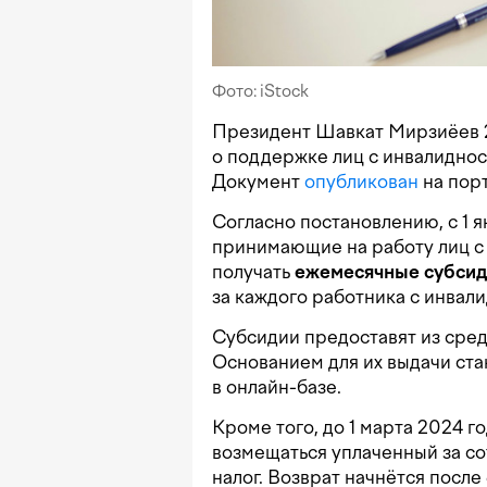
Фото: iStock
Президент Шавкат Мирзиёев 2
о поддержке лиц с инвалиднос
Документ
опубликован
на порт
Согласно постановлению, с 1 я
принимающие на работу лиц с 
получать
ежемесячные субси
за каждого работника с инвал
Субсидии предоставят из сред
Основанием для их выдачи ста
в онлайн-базе.
Кроме того, до 1 марта 2024 
возмещаться уплаченный за с
налог. Возврат начнётся после