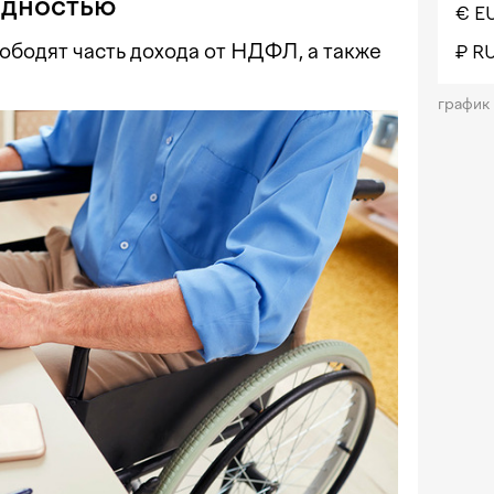
идностью
€ E
ободят часть дохода от НДФЛ, а также
₽ R
график