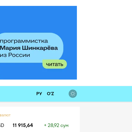
РУ
O‘Z
 валют
SD
11 915,64
+ 28,92 сум