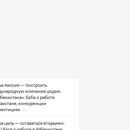
а миссия — построить
ународную компанию родом
збекистана»: Safia о работе
захстане, конкуренции
вестициях
1
а цель — оставаться вторыми»:
Uklon о работе в Узбекистане,