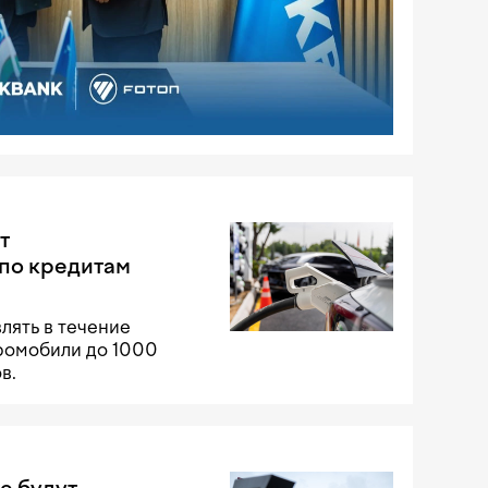
т
по кредитам
лять в течение
тромобили до 1000
в.
е будут