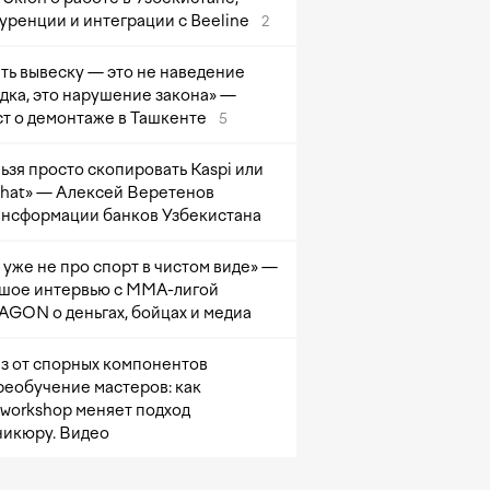
уренции и интеграции с Beeline
2
ть вывеску — это не наведение
дка, это нарушение закона» —
т о демонтаже в Ташкенте
5
ьзя просто скопировать Kaspi или
at» — Алексей Веретенов
ансформации банков Узбекистана
 уже не про спорт в чистом виде» —
шое интервью с ММА-лигой
GON о деньгах, бойцах и медиа
з от спорных компонентов
реобучение мастеров: как
sworkshop меняет подход
никюру. Видео