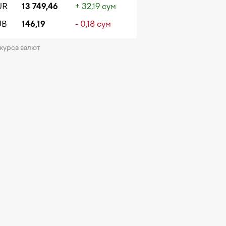
UR
13 749,46
+ 32,19 сум
UB
146,19
- 0,18 сум
 курса валют