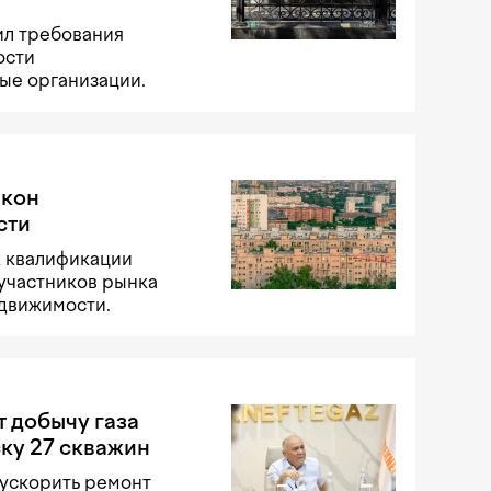
ил требования
ости
ые организации.
акон
сти
к квалификации
участников рынка
едвижимости.
т добычу газа
ску 27 скважин
 ускорить ремонт