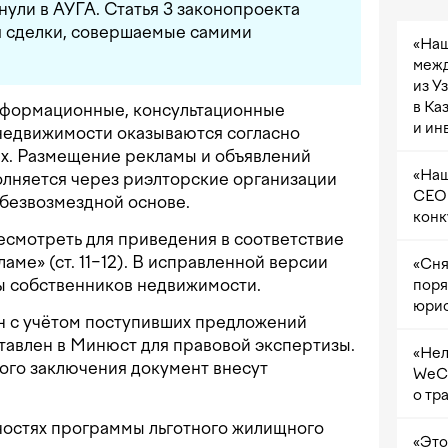
нули в АУГА. Статья 3 законопроекта
я сделки, совершаемые самими
«Наш
межд
из У
в Ка
информационные, консультационные
и ин
 недвижимости оказываются согласно
ах. Размещение рекламы и объявлений
«Наш
полняется через риэлторские организации
CEO 
 безвозмездной основе.
конк
есмотреть для приведения в соответствие
аме» (ст. 11−12). В исправленной версии
«Сня
ы собственников недвижимости.
поря
юрис
н с учётом поступивших предложений
ставлен в Минюст для правовой экспертизы.
«Нел
ого заключения документ внесут
WeCh
о тр
остях программы льготного жилищного
«Это