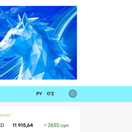
РУ
O‘Z
 валют
SD
11 915,64
+ 28,92 сум