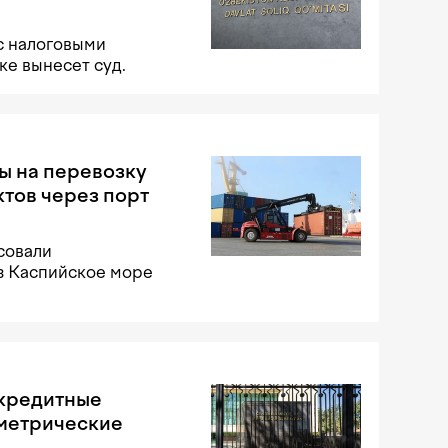
с налоговыми
е вынесет суд.
ы на перевозку
тов через порт
совали
з Каспийское море
 кредитные
ометрические