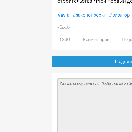
строительства «Мой первый до
#
ауга
#
законопроект
#
риэлтор
«Spot»
1 280
Комментарии
Поде
Подписат