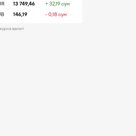
UR
13 749,46
+ 32,19 сум
UB
146,19
- 0,18 сум
 курса валют