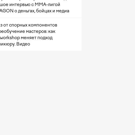
шое интервью с ММА-лигой
GON о деньгах, бойцах и медиа
з от спорных компонентов
реобучение мастеров: как
sworkshop меняет подход
никюру. Видео