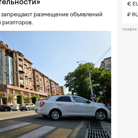
тельности»
€ E
не запрещают размещение объявлений
₽ R
 риэлторов.
график