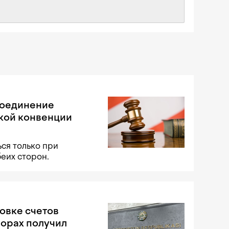
соединение
кой конвенции
ся только при
беих сторон.
овке счетов
порах получил