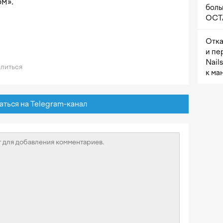
м».
боль
OCTA
Отка
и пе
Nail
литься
к ма
ься на Telegram-канал