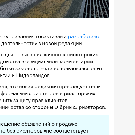
во управления госактивами
разработало
 деятельности» в новой редакции.
о для повышения качества риэлторских
домства в официальном комментарии.
работке законопроекта использовался опыт
ьгии и Нидерландов.
али, что новая редакция преследует цель
еформальных риэлторов и риэлторских
ечить защиту прав клиентов
ничества со стороны «чёрных» риэлторов.
змещение объявлений о продаже
те без риэлторов «не соответствует