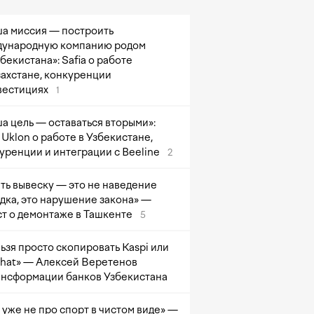
а миссия — построить
ународную компанию родом
збекистана»: Safia о работе
захстане, конкуренции
вестициях
1
а цель — оставаться вторыми»:
Uklon о работе в Узбекистане,
уренции и интеграции с Beeline
2
ть вывеску — это не наведение
дка, это нарушение закона» —
т о демонтаже в Ташкенте
5
ьзя просто скопировать Kaspi или
at» — Алексей Веретенов
ансформации банков Узбекистана
 уже не про спорт в чистом виде» —