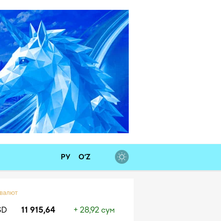
РУ
O‘Z
 валют
SD
11 915,64
+ 28,92 сум