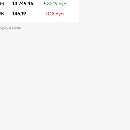
UR
13 749,46
+ 32,19 сум
UB
146,19
- 0,18 сум
 курса валют