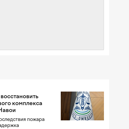
 восстановить
вого комплекса
 Навои
оследствия пожара
задержка