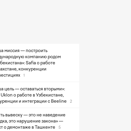
а миссия — построить
ународную компанию родом
збекистана»: Safia о работе
захстане, конкуренции
вестициях
1
а цель — оставаться вторыми»:
Uklon о работе в Узбекистане,
уренции и интеграции с Beeline
2
ть вывеску — это не наведение
дка, это нарушение закона» —
т о демонтаже в Ташкенте
5