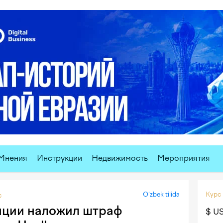
Мнения
Инструкции
Недвижимость
Мероприятия
O‘zbek tilida
Курс
с
нции наложил штраф
$ U