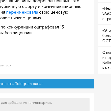
признании вины, добровольной выплате
 публичную оферту и коммуникационные
«Нел
ния
переименовала
свою ценовую
WeCh
более низким ценам».
о тр
т по конкуренции оштрафовал 15
«Это
ы без лицензии.
боль
OCTA
Отка
и пе
Nail
литься
к ма
ься на Telegram-канал