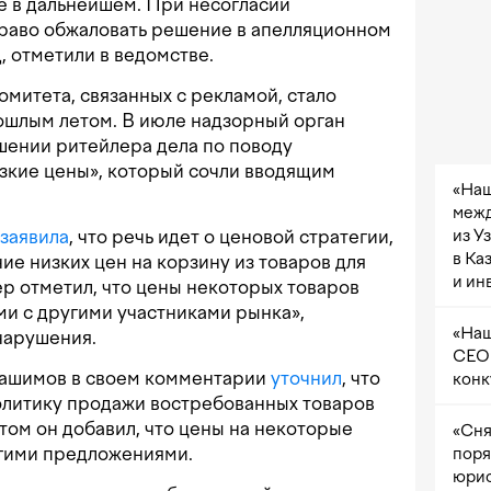
е в дальнейшем. При несогласии
раво обжаловать решение в апелляционном
, отметили в ведомстве.
омитета, связанных с рекламой, стало
рошлым летом. В июле надзорный орган
шении ритейлера дела по поводу
зкие цены», который сочли вводящим
«Наш
межд
из У
заявила
, что речь идет о ценовой стратегии,
в Ка
е низких цен на корзину из товаров для
и ин
р отметил, что цены некоторых товаров
и с другими участниками рынка»,
«Наш
 нарушения.
CEO 
Хашимов в своем комментарии
уточнил
, что
конк
олитику продажи востребованных товаров
том он добавил, что цены на некоторые
«Сня
ругими предложениями.
поря
юрис