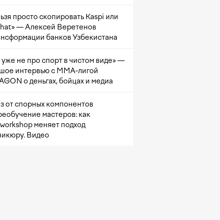
ьзя просто скопировать Kaspi или
at» — Алексей Веретенов
ансформации банков Узбекистана
 уже не про спорт в чистом виде» —
шое интервью с ММА-лигой
GON о деньгах, бойцах и медиа
з от спорных компонентов
реобучение мастеров: как
sworkshop меняет подход
никюру. Видео