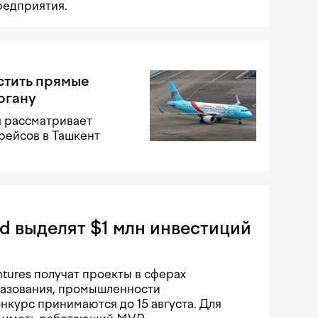
редприятия.
стить прямые
ргану
я рассматривает
рейсов в Ташкент
rd выделят $1 млн инвестиций
ntures получат проекты в сферах
разования, промышленности
онкурс принимаются до 15 августа. Для