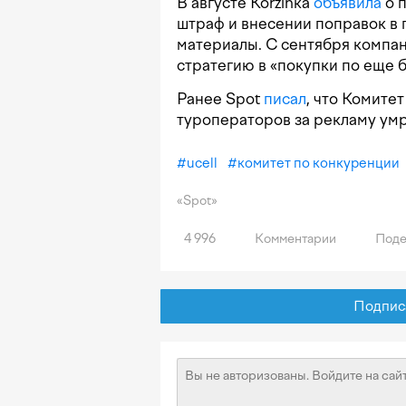
В августе Korzinka
объявила
о 
штраф и внесении поправок в
материалы. С сентября компа
стратегию в «покупки по еще 
Ранее Spot
писал
, что Комите
туроператоров за рекламу умр
#
ucell
#
комитет по конкуренции
«Spot»
4 996
Комментарии
Поде
Подписат