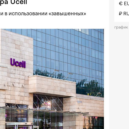
ра Ucell
€ E
и в использовании «завышенных»
₽ R
график