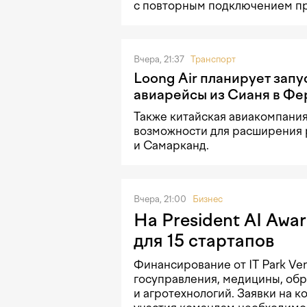
с повторным подключением п
Вчера, 21:37
Транспорт
Loong Air планирует запу
авиарейсы из Сианя в Фе
Также китайская авиакомпани
возможности для расширения 
и Самарканд.
Вчера, 21:00
Бизнес
На President AI Awa
для 15 стартапов
Финансирование от IT Park Ve
госуправления, медицины, об
и агротехнологий. Заявки на к