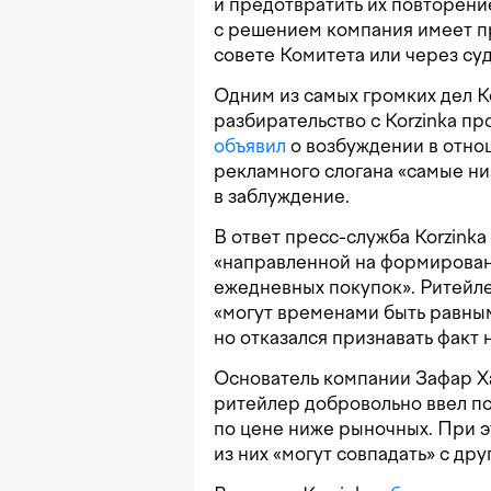
и предотвратить их повторени
с решением компания имеет п
совете Комитета или через суд
Одним из самых громких дел К
разбирательство с Korzinka п
объявил
о возбуждении в отно
рекламного слогана «самые ни
в заблуждение.
В ответ пресс-служба Korzinka
«направленной на формировани
ежедневных покупок». Ритейле
«могут временами быть равным
но отказался признавать факт
Основатель компании Зафар 
ритейлер добровольно ввел п
по цене ниже рыночных. При э
из них «могут совпадать» с д