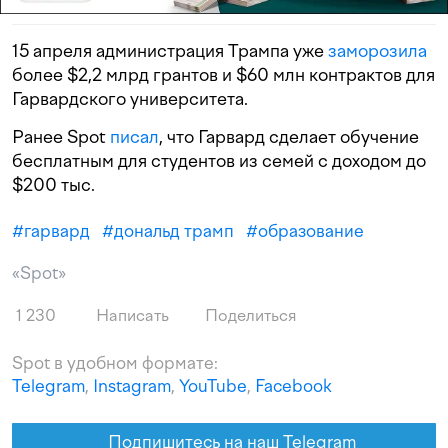
15 апреля администрация Трампа уже
заморозила
более $2,2 млрд грантов и $60 млн контрактов для
Гарвардского университета.
Ранее Spot
писал
, что Гарвард сделает обучение
бесплатным для студентов из семей с доходом до
$200 тыс.
#
гарвард
#
дональд трамп
#
образование
«Spot»
1 230
Написать
Поделиться
Spot в удобном формате:
Telegram
,
Instagram
,
YouTube
,
Facebook
Подпишитесь на наш Telegram