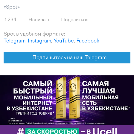
«Spot»
1 234
Написать
Поделиться
Spot в удобном формате:
Telegram
,
Instagram
,
YouTube
,
Facebook
Подпишитесь на наш Telegram