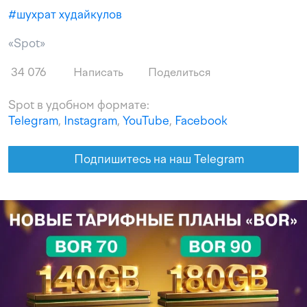
#
шухрат худайкулов
«Spot»
34 076
Написать
Поделиться
Spot в удобном формате:
Telegram
,
Instagram
,
YouTube
,
Facebook
Подпишитесь на наш Telegram