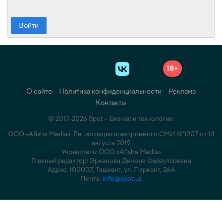
Войти
18+
О сайте
Политика конфиденциальности
Реклама
Контакты
© 2017-2026 Spot – Бизнес и технологии.
ООО «Afisha Media». Регистрации электронного СМИ №1207 от 13
августа 2019
Учредитель: ООО «Afisha Media»
Главный редактор: Эркенова Динора Файзуллоевна
Адрес: 100007, Ташкент, ул. Паркент, 26А
Почта:
info@spot.uz