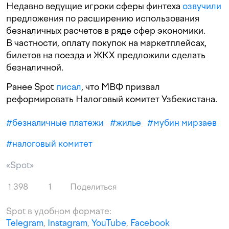
Недавно ведущие игроки сферы финтеха
озвучили
предложения по расширению использования
безналичных расчетов в ряде сфер экономики.
В частности, оплату покупок на маркетплейсах,
билетов на поезда и ЖКХ предложили сделать
безналичной.
Ранее Spot
писал
, что МВФ призвал
реформировать Налоговый комитет Узбекистана.
#
безналичные платежи
#
жилье
#
мубин мирзаев
#
налоговый комитет
«Spot»
1 398
1
Поделиться
Spot в удобном формате:
Telegram
,
Instagram
,
YouTube
,
Facebook