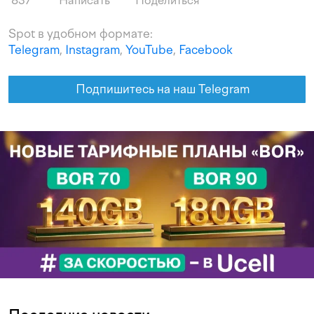
837
Написать
Поделиться
Spot в удобном формате:
Telegram
,
Instagram
,
YouTube
,
Facebook
Подпишитесь на наш Telegram