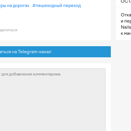
OCTA
ры на дорогах
#
пешеходный переход
Отка
и пе
Nail
делиться
к ма
ься на Telegram-канал