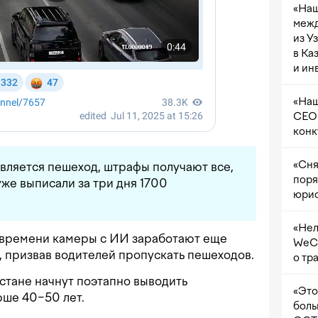
«Наш
межд
из У
в Ка
и ин
«Наш
CEO 
конк
«Сня
является пешеход, штрафы получают все,
поря
уже выписали за три дня 1700
юрис
«Нел
м времени камеры с ИИ заработают еще
WeCh
, призвав водителей пропускать пешеходов.
о тр
кистане начнут поэтапно выводить
«Это
рше 40−50 лет.
боль