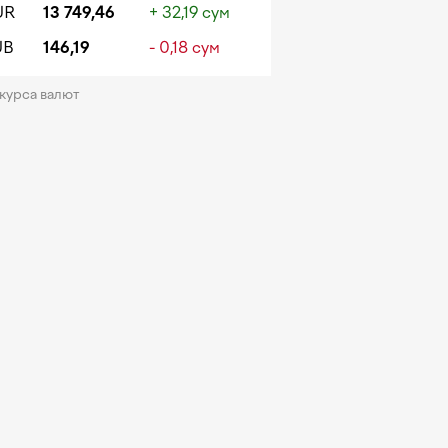
UR
13 749,46
+ 32,19 сум
UB
146,19
- 0,18 сум
 курса валют