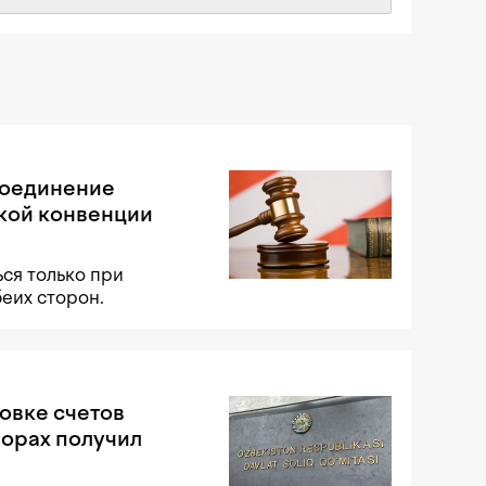
соединение
кой конвенции
ся только при
беих сторон.
овке счетов
порах получил