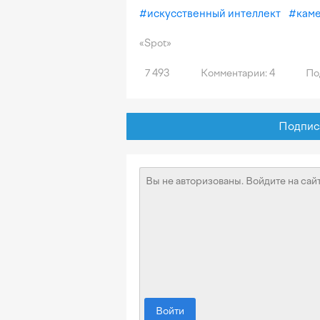
#
искусственный интеллект
#
каме
«Spot»
7 493
Комментарии: 4
По
Подписат
Войти