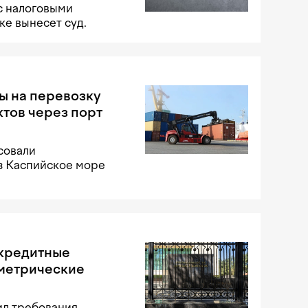
с налоговыми
е вынесет суд.
ы на перевозку
тов через порт
совали
з Каспийское море
 кредитные
ометрические
ил требования