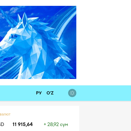
РУ
O‘Z
 валют
SD
11 915,64
+ 28,92 сум