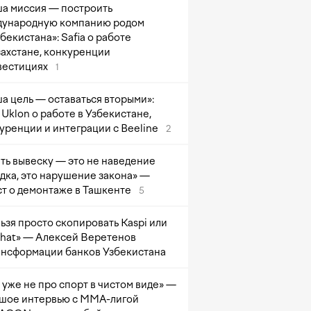
а миссия — построить
ународную компанию родом
збекистана»: Safia о работе
захстане, конкуренции
вестициях
1
а цель — оставаться вторыми»:
Uklon о работе в Узбекистане,
уренции и интеграции с Beeline
2
ть вывеску — это не наведение
дка, это нарушение закона» —
т о демонтаже в Ташкенте
5
ьзя просто скопировать Kaspi или
at» — Алексей Веретенов
ансформации банков Узбекистана
 уже не про спорт в чистом виде» —
шое интервью с ММА-лигой