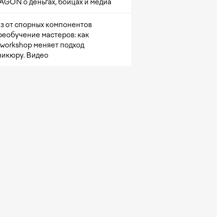
GON о деньгах, бойцах и медиа
з от спорных компонентов
реобучение мастеров: как
sworkshop меняет подход
никюру. Видео