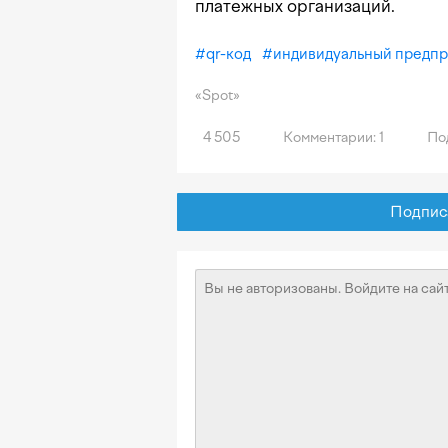
платежных организаций.
#
qr-код
#
индивидуальный предп
«Spot»
4 505
Комментарии: 1
По
Подписат