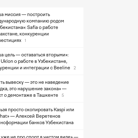
а миссия — построить
ународную компанию родом
збекистана»: Safia о работе
захстане, конкуренции
вестициях
1
а цель — оставаться вторыми»:
Uklon о работе в Узбекистане,
уренции и интеграции с Beeline
2
ть вывеску — это не наведение
дка, это нарушение закона» —
т о демонтаже в Ташкенте
5
ьзя просто скопировать Kaspi или
at» — Алексей Веретенов
ансформации банков Узбекистана
 уже не про спорт в чистом виде» —