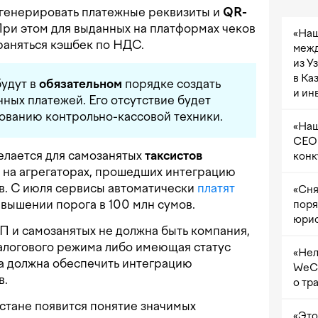
же генерировать платежные реквизиты и
QR-
При этом для выданных на платформах чеков
«Наш
аняться кэшбек по НДС.
межд
из У
в Ка
удут в
обязательном
порядке создать
и ин
ных платежей. Его отсутствие будет
ованию контрольно-кассовой техники.
«Наш
CEO 
елается для самозанятых
таксистов
конк
т на агрегаторах, прошедших интеграцию
в. С июля сервисы автоматически
платят
«Сня
евышении порога в 100 млн сумов.
поря
юрис
 и самозанятых не должна быть компания,
алогового режима либо имеющая статус
«Нел
ма должна обеспечить интеграцию
WeCh
в.
о тр
кистане появится понятие значимых
«Это