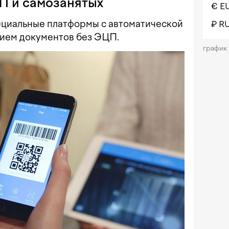
П и самозанятых
€ E
ециальные платформы с автоматической
₽ R
нием документов без ЭЦП.
график