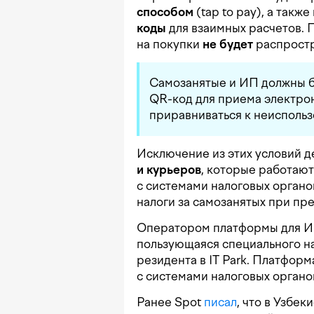
способом
(tap to pay), а так
коды
для взаимных расчетов. 
на покупки
не будет
распростр
Самозанятые и ИП должны б
QR-код для приема электрон
приравниваться к неиспольз
Исключение из этих условий д
и курьеров
, которые работаю
с системами налоговых органо
налоги за самозанятых при пр
Оператором платформы для ИП
пользующаяся специального н
резидента в IT Park. Платфор
с системами налоговых органо
Ранее Spot
писал
, что в Узбе