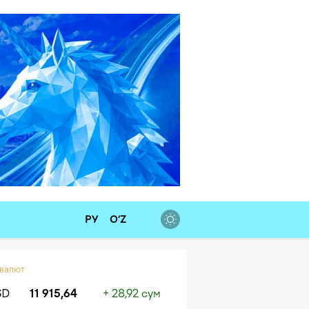
РУ
O‘Z
 валют
SD
11 915,64
+ 28,92 сум