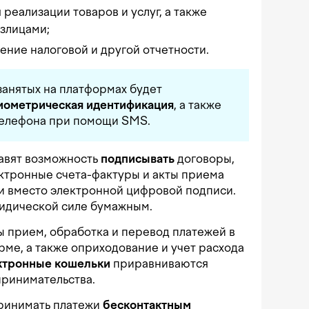
реализации товаров и услуг, а также
злицами;
ние налоговой и другой отчетности.
анятых на платформах будет
иометрическая идентификация
, а также
телефона при помощи SMS.
авят возможность
подписывать
договоры,
ктронные счета-фактуры и акты приема
 вместо электронной цифровой подписи.
идической силе бумажным.
 прием, обработка и перевод платежей в
ме, а также оприходование и учет расхода
ктронные кошельки
приравниваются
принимательства.
ринимать платежи
бесконтактным