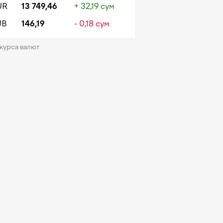
UR
13 749,46
+ 32,19 сум
UB
146,19
- 0,18 сум
 курса валют