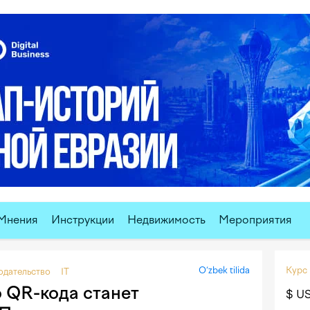
Мнения
Инструкции
Недвижимость
Мероприятия
O‘zbek tilida
Курс
одательство
IT
 QR-кода станет
$ U