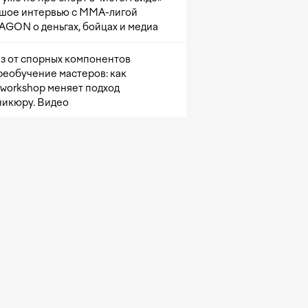
шое интервью с ММА-лигой
GON о деньгах, бойцах и медиа
з от спорных компонентов
реобучение мастеров: как
sworkshop меняет подход
никюру. Видео