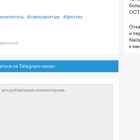
боль
OCTA
риниматель
#
самозанятые
#
финтех
Отка
и пе
Nail
делиться
к ма
ься на Telegram-канал