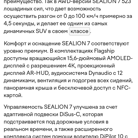
преимущество. Так в AWD-версии SEALION 7 523
лошадиных сил, что дает возможность
осуществить разгон от 0 до 100 км/ч примерно за
4,5 секунды, и делает ее одним из самых
динамичных SUV в своем
классе
.
Комфорт и оснащение SEALION 7 соответствуют
уровню премиум. В комплектациях Flagship
доступны вращающийся 15,6-дюймовый AMOLED-
дисплей с разрешением 4K, проекционный
дисплей AR-HUD, аудиосистема Dynaudio с 12
динамиками, вентиляция и подогрев всех сидений,
панорамная крыша и бесключевой доступ с NFC-
картой.
Управляемость SEALION 7 улучшена за счет
адаптивной подвески DiSus-C, которая
подстраивается под дорожные условия в
реальном времени, а также расширенного
комплекса систем помощи водителю DiPilot 10 с