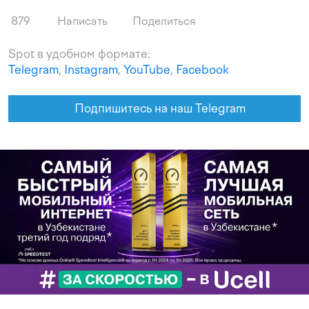
879
Написать
Поделиться
Spot в удобном формате:
Telegram
,
Instagram
,
YouTube
,
Facebook
Подпишитесь на наш Telegram