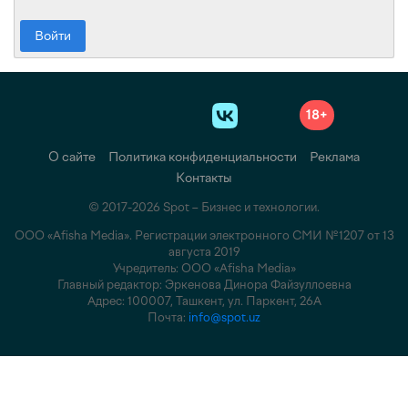
Войти
18+
О сайте
Политика конфиденциальности
Реклама
Контакты
© 2017-2026 Spot – Бизнес и технологии.
ООО «Afisha Media». Регистрации электронного СМИ №1207 от 13
августа 2019
Учредитель: ООО «Afisha Media»
Главный редактор: Эркенова Динора Файзуллоевна
Адрес: 100007, Ташкент, ул. Паркент, 26А
Почта:
info@spot.uz