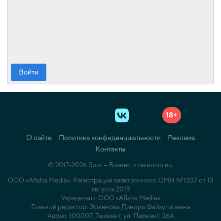
Войти
18+
О сайте
Политика конфиденциальности
Реклама
Контакты
© 2017-2026 Spot – Бизнес и технологии.
ООО «Afisha Media». Регистрации электронного СМИ №1207 от 13
августа 2019
Учредитель: ООО «Afisha Media»
Главный редактор: Эркенова Динора Файзуллоевна
Адрес: 100007, Ташкент, ул. Паркент, 26А