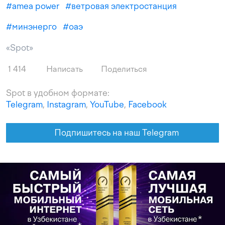
#
amea power
#
ветровая электростанция
#
минэнерго
#
оаэ
«Spot»
1 414
Написать
Поделиться
Spot в удобном формате:
Telegram
,
Instagram
,
YouTube
,
Facebook
Подпишитесь на наш Telegram