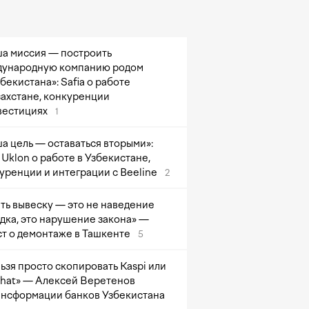
а миссия — построить
ународную компанию родом
збекистана»: Safia о работе
захстане, конкуренции
вестициях
1
а цель — оставаться вторыми»:
Uklon о работе в Узбекистане,
уренции и интеграции с Beeline
2
ть вывеску — это не наведение
дка, это нарушение закона» —
т о демонтаже в Ташкенте
5
ьзя просто скопировать Kaspi или
at» — Алексей Веретенов
ансформации банков Узбекистана