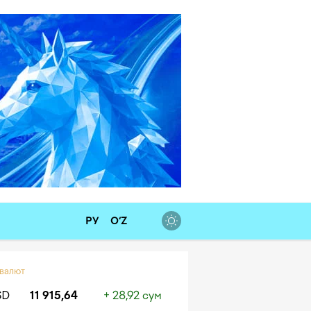
РУ
O‘Z
 валют
SD
11 915,64
+ 28,92 сум