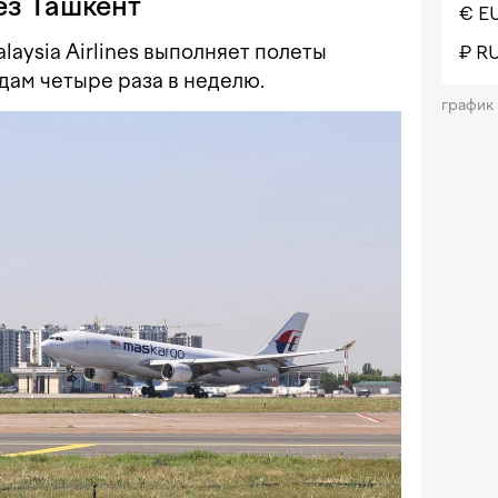
ез Ташкент
€ E
aysia Airlines выполняет полеты
₽ R
дам четыре раза в неделю.
график