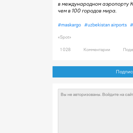
в международном аэропорту К
чем в 100 городов мира.
#
maskargo
#
uzbekistan airports
«Spot»
1 028
Комментарии
Поде
Подписат