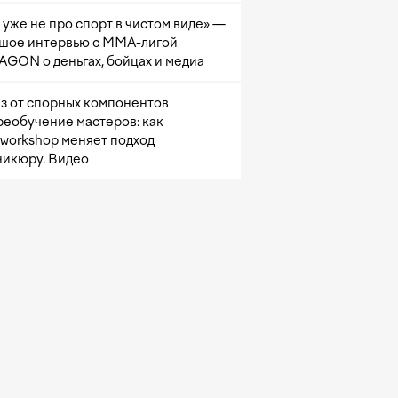
 уже не про спорт в чистом виде» —
шое интервью с ММА-лигой
GON о деньгах, бойцах и медиа
з от спорных компонентов
реобучение мастеров: как
sworkshop меняет подход
никюру. Видео