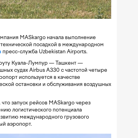
омпания MASkargo начала выполнение
с технической посадкой в международном
а
пресс-служба Uzbekistan Airports.
руту Куала-Лумпур — Ташкент —
шных судах Airbus A330 с частотой четыре
ропорт используется в качестве
ческой остановки и обслуживания воздушных
и, что запуск рейсов MASkargo через
ению логистического потенциала
азвитию международного грузового
ый аэропорт.