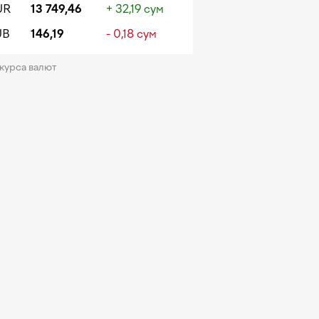
UR
13 749,46
+ 32,19 сум
UB
146,19
- 0,18 сум
 курса валют