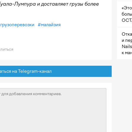
уала-Лумпура и доставляет грузы более
«Это
боль
OCTA
#
грузоперевозки
#
малайзия
Отка
и пе
Nail
литься
к ма
ься на Telegram-канал