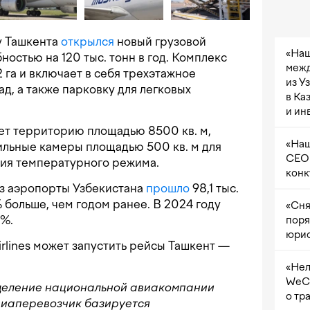
у Ташкента
открылся
новый грузовой
«Наш
остью на 120 тыс. тонн в год. Комплекс
межд
 га и включает в себя трехэтажное
из У
д, а также парковку для легковых
в Ка
и ин
т территорию площадью 8500 кв. м,
«Наш
ильные камеры площадью 500 кв. м для
CEO 
ия температурного режима.
конк
ез аэропорты Узбекистана
прошло
98,1 тыс.
% больше, чем годом ранее. В 2024 году
«Сня
3%.
поря
юрис
Airlines может запустить рейсы Ташкент —
«Нел
WeCh
деление национальной авиакомпании
о тр
Авиаперевозчик базируется