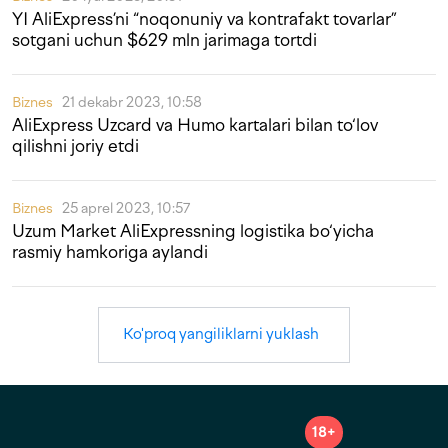
YI AliExpress’ni “noqonuniy va kontrafakt tovarlar”
sotgani uchun $629 mln jarimaga tortdi
Biznes
21 dekabr 2023, 10:58
AliExpress Uzcard va Humo kartalari bilan to‘lov
qilishni joriy etdi
Biznes
25 aprel 2023, 10:57
Uzum Market AliExpressning logistika bo‘yicha
rasmiy hamkoriga aylandi
Ko'proq yangiliklarni yuklash
18+