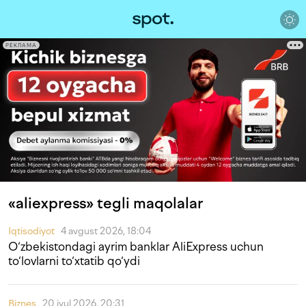
РЕКЛАМА
«aliexpress» tegli maqolalar
Iqtisodiyot
4 avgust 2026, 18:04
O‘zbekistondagi ayrim banklar AliExpress uchun
to‘lovlarni to‘xtatib qo‘ydi
Biznes
20 iyul 2026, 20:31