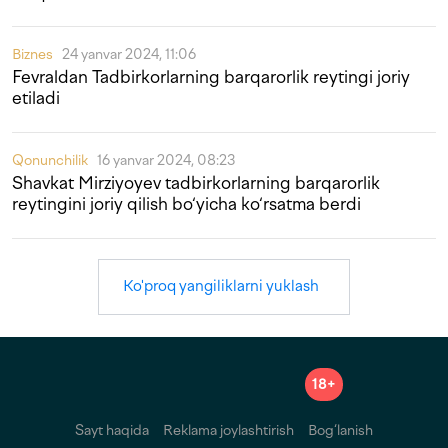
Biznes
24 yanvar 2024, 11:06
Fevraldan Tadbirkorlarning barqarorlik reytingi joriy
etiladi
Qonunchilik
16 yanvar 2024, 08:23
Shavkat Mirziyoyev tadbirkorlarning barqarorlik
reytingini joriy qilish bo‘yicha ko‘rsatma berdi
Ko'proq yangiliklarni yuklash
18+
Sayt haqida
Reklama joylashtirish
Bog‘lanish