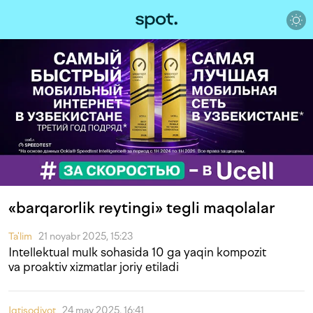
«barqarorlik reytingi» tegli maqolalar
Ta'lim
21 noyabr 2025, 15:23
Intellektual mulk sohasida 10 ga yaqin kompozit
va proaktiv xizmatlar joriy etiladi
Iqtisodiyot
24 may 2025, 16:41