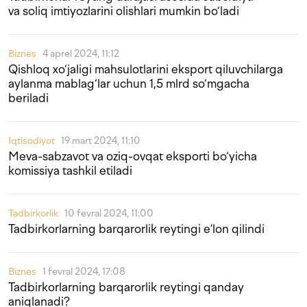
va soliq imtiyozlarini olishlari mumkin bo‘ladi
Biznes
4 aprel 2024, 11:12
Qishloq xo‘jaligi mahsulotlarini eksport qiluvchilarga
aylanma mablag‘lar uchun 1,5 mlrd so‘mgacha
beriladi
Iqtisodiyot
19 mart 2024, 11:10
Meva-sabzavot va oziq-ovqat eksporti bo‘yicha
komissiya tashkil etiladi
Tadbirkorlik
10 fevral 2024, 11:00
Tadbirkorlarning barqarorlik reytingi e’lon qilindi
Biznes
1 fevral 2024, 17:08
Tadbirkorlarning barqarorlik reytingi qanday
aniqlanadi?