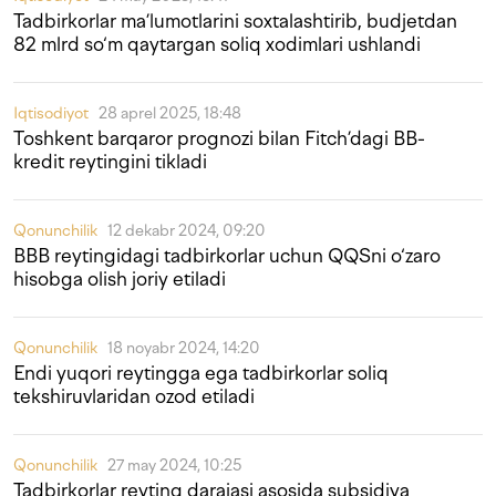
Tadbirkorlar ma’lumotlarini soxtalashtirib, budjetdan
82 mlrd so‘m qaytargan soliq xodimlari ushlandi
Iqtisodiyot
28 aprel 2025, 18:48
Toshkent barqaror prognozi bilan Fitch’dagi BB-
kredit reytingini tikladi
Qonunchilik
12 dekabr 2024, 09:20
BBB reytingidagi tadbirkorlar uchun QQSni o‘zaro
hisobga olish joriy etiladi
Qonunchilik
18 noyabr 2024, 14:20
Endi yuqori reytingga ega tadbirkorlar soliq
tekshiruvlaridan ozod etiladi
Qonunchilik
27 may 2024, 10:25
Tadbirkorlar reyting darajasi asosida subsidiya