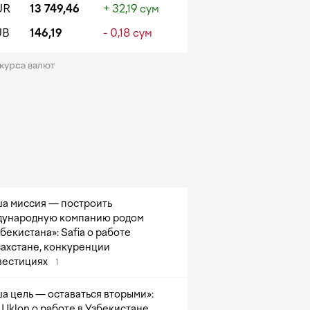
UR
13 749,46
+ 32,19 сум
UB
146,19
- 0,18 сум
 курса валют
а миссия — построить
ународную компанию родом
збекистана»: Safia о работе
захстане, конкуренции
вестициях
1
а цель — оставаться вторыми»:
Uklon о работе в Узбекистане,