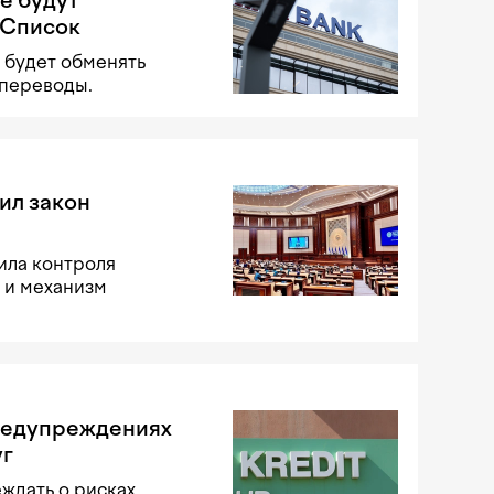
е будут
 Список
 будет обменять
 переводы.
ил закон
ила контроля
 и механизм
предупреждениях
уг
ждать о рисках