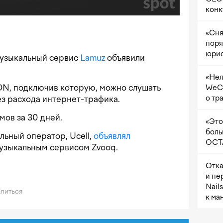
конк
«Сня
поря
юрис
узыкальный сервис
Lamuz
объявили
«Нел
ON, подключив которую, можно слушать
WeCh
о тр
з расхода интернет-трафика.
мов за 30 дней.
«Это
боль
льный оператор, Ucell,
объявлял
OCTA
музыкальным сервисом Zvooq.
Отка
и пе
Nail
литься
к ма