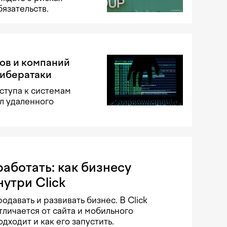
язательств.
нов и компаний
кибератаки
ступа к системам
л удаленного
аботать: как бизнесу
нутри Click
давать и развивать бизнес. В Click
тличается от сайта и мобильного
дходит и как его запустить.