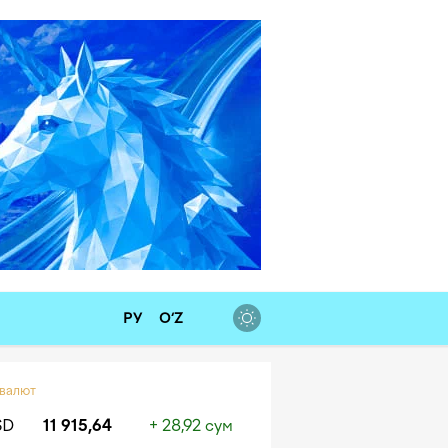
РУ
O‘Z
 валют
SD
11 915,64
+ 28,92 сум