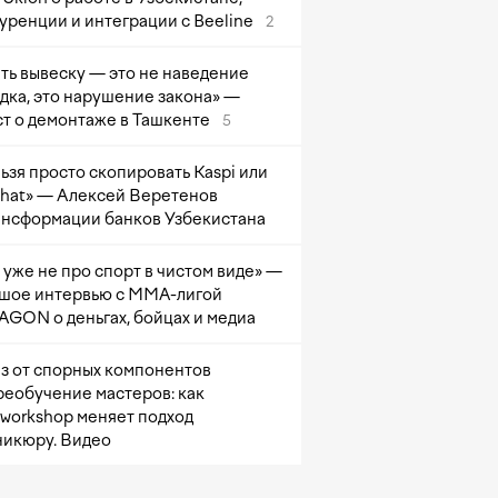
уренции и интеграции с Beeline
2
ть вывеску — это не наведение
дка, это нарушение закона» —
т о демонтаже в Ташкенте
5
ьзя просто скопировать Kaspi или
at» — Алексей Веретенов
ансформации банков Узбекистана
 уже не про спорт в чистом виде» —
шое интервью с ММА-лигой
GON о деньгах, бойцах и медиа
з от спорных компонентов
реобучение мастеров: как
sworkshop меняет подход
никюру. Видео