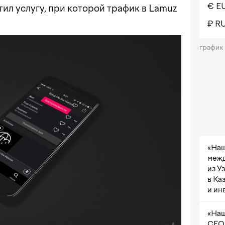
€ E
ил услугу, при которой трафик в Lamuz
₽ R
график
«Наш
межд
из У
в Ка
и ин
«Наш
CEO 