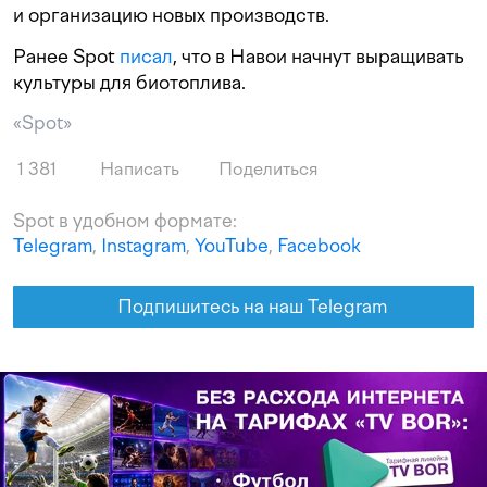
и организацию новых производств.
Ранее Spot
писал
, что в Навои начнут выращивать
культуры для биотоплива.
«Spot»
1 381
Написать
Поделиться
Spot в удобном формате:
Telegram
,
Instagram
,
YouTube
,
Facebook
Подпишитесь на наш Telegram