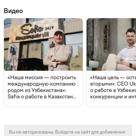
Видео
«Наша миссия — построить
«Наша цель — ост
международную компанию
вторыми»: CEO Uk
родом из Узбекистана»:
о работе в Узбеки
Safia о работе в Казахстане,
конкуренции и ин
конкуренции и инвестициях
с Beeline