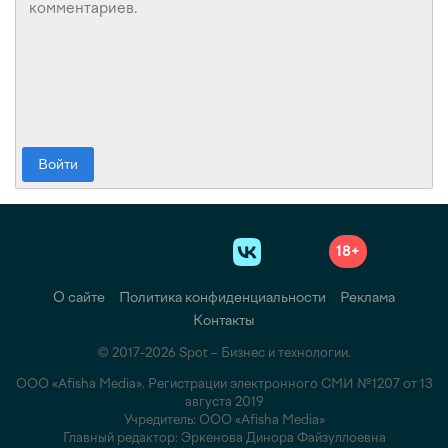
Войти
18+
О сайте
Политика конфиденциальности
Реклама
Контакты
© 2017-2026 Spot – Бизнес и технологии.
ООО «Afisha Media». Регистрации электронного СМИ №1207 от 13
августа 2019
Учредитель: ООО «Afisha Media»
Главный редактор: Эркенова Динора Файзуллоевна