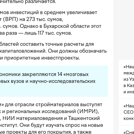
чительно различается.
умов инвестиций в среднем увеличивает
 (ВРП) на 273 тыс. сумов,
 сумов. Однако в Бухарской области этот
а раза — лишь 117 тыс. сумов.
ластей составить точные расчеты для
капиталовложений. Они должны обозначать
 и приоритетные инвестпроекты.
«Наш
межд
экономики закрепляются 14 «мозговых
из У
евых вузов и научно-исследовательских
в Ка
и ин
» для отрасли стройматериалов выступят
«Наш
 и региональных исследований (ИМРИ),
CEO 
, НИИ материаловедения и Ташкентский
конк
ститут. Они будут изучать спрос на новые
е проекты для его покрытия, а также
«Сня