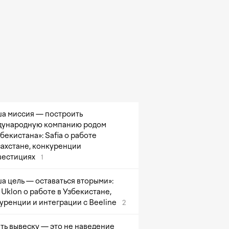
а миссия — построить
ународную компанию родом
збекистана»: Safia о работе
захстане, конкуренции
вестициях
1
а цель — оставаться вторыми»:
Uklon о работе в Узбекистане,
уренции и интеграции с Beeline
2
ть вывеску — это не наведение