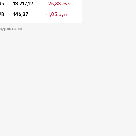
UR
13 717,27
- 25,83 сум
UB
146,37
- 1,05 сум
 курса валют