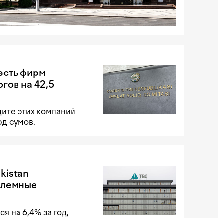
есть фирм
гов на 42,5
дите этих компаний
д сумов.
kistan
блемные
я на 6,4% за год,