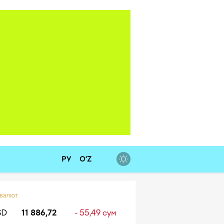
РУ
O‘Z
 валют
SD
11 886,72
- 55,49 сум