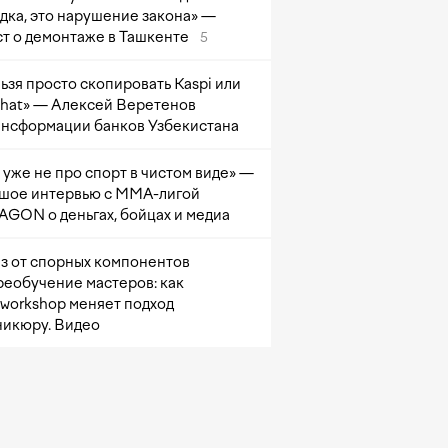
дка, это нарушение закона» —
т о демонтаже в Ташкенте
5
ьзя просто скопировать Kaspi или
at» — Алексей Веретенов
ансформации банков Узбекистана
 уже не про спорт в чистом виде» —
шое интервью с ММА-лигой
GON о деньгах, бойцах и медиа
з от спорных компонентов
реобучение мастеров: как
sworkshop меняет подход
никюру. Видео