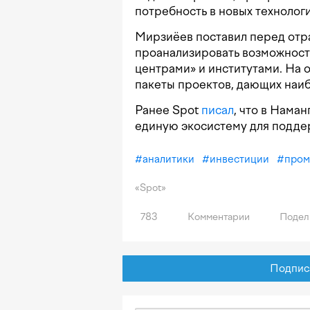
потребность в новых технологи
Мирзиёев поставил перед отр
проанализировать возможност
центрами» и институтами. На 
пакеты проектов, дающих наи
Ранее Spot
писал
, что в Нама
единую экосистему для подде
#
аналитики
#
инвестиции
#
пром
«Spot»
783
Комментарии
Подел
Подписат