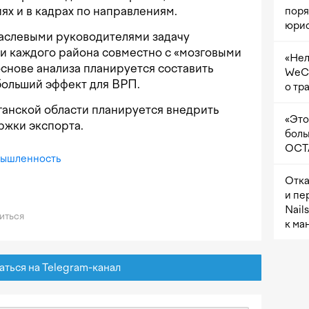
ях и в кадрах по направлениям.
поря
юрис
аслевыми руководителями задачу
и каждого района совместно с «мозговыми
«Нел
основе анализа планируется составить
WeCh
больший эффект для ВРП.
о тр
нганской области планируется внедрить
«Это
ржки экспорта.
боль
OCTA
ышленность
Отка
и пе
Nail
иться
к ма
ься на Telegram-канал