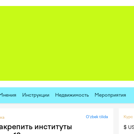
Мнения
Инструкции
Недвижимость
Мероприятия
O‘zbek tilida
Курс
ка
акрепить институты
$ U