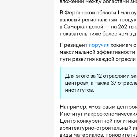
вложений между областями зна
В Ферганской области 1 млн с
валовый региональный продукт
в Самаркандской — на 262 тыс.
показатель ниже более чем в дв
Президент
поручил
хокимам об
максимальной эффективности 
пути развития каждой отрасли
Для этого за 12 отраслями 
центров», а также 37 отрасл
институтов.
Например, «мозговым центром
Институт макроэкономических
Центр конкурентной политики
архитектурно-строительный ин
виды материалов, приоритетны