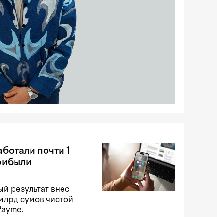
аботали почти 1
рибыли
й результат внес
 млрд сумов чистой
Payme.