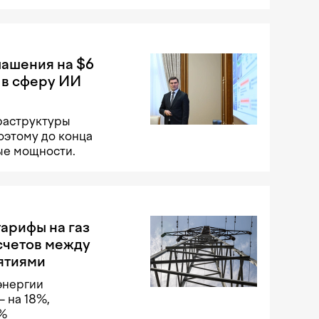
лашения на $6
 в сферу ИИ
раструктуры
оэтому до конца
ые мощности.
арифы на газ
счетов между
ятиями
энергии
 на 18%,
8%