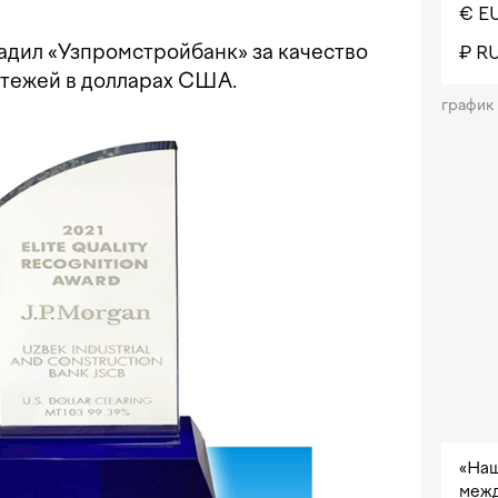
€ E
адил «Узпромстройбанк» за качество
₽ R
атежей в долларах США.
график
«Наш
межд