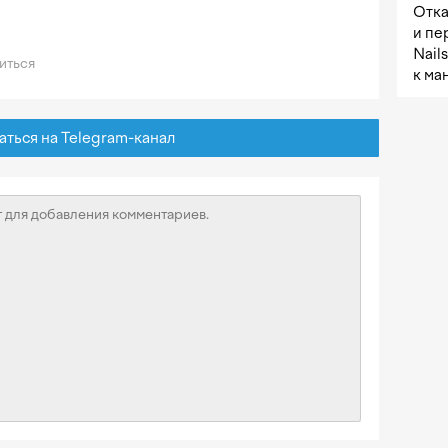
Отка
и пе
Nail
иться
к ма
ься на Telegram-канал