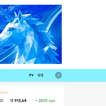
РУ
O‘Z
 валют
SD
11 915,64
+ 28,92 сум