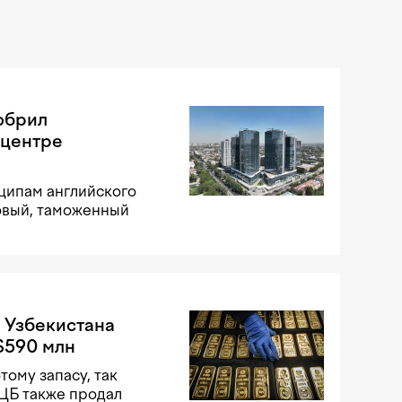
добрил
 центре
ципам английского
овый, таможенный
 Узбекистана
$590 млн
тому запасу, так
 ЦБ также продал