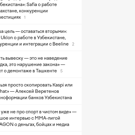
збекистана»: Safia о работе
захстане, конкуренции
вестициях
1
а цель — оставаться вторыми»:
Uklon о работе в Узбекистане,
уренции и интеграции с Beeline
2
ть вывеску — это не наведение
дка, это нарушение закона» —
т о демонтаже в Ташкенте
5
ьзя просто скопировать Kaspi или
at» — Алексей Веретенов
ансформации банков Узбекистана
 уже не про спорт в чистом виде» —
шое интервью с ММА-лигой
GON о деньгах, бойцах и медиа