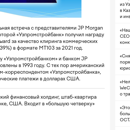
из У
в Ка
и ин
ьная встреча с представителями JP Morgan
«Наш
оторой «Узпромстройбанк» получил награду
CEO 
 Award за качество клиринга коммерческих
конк
39%) в формате MT103 за 2021 год.
«Сня
у «Узпромстройбанком» и банком JP
поря
овлены в 1993 году. С тех пор американский
юрис
ом-корреспондентом «Узпромстройбанка»,
ческие платежи в долларах США.
«Нел
WeCh
о тр
кий финансовый холдинг, штаб-квартира
рке, США. Входит в «большую четверку»
«Это
боль
OCTA