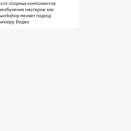
з от спорных компонентов
реобучение мастеров: как
sworkshop меняет подход
никюру. Видео