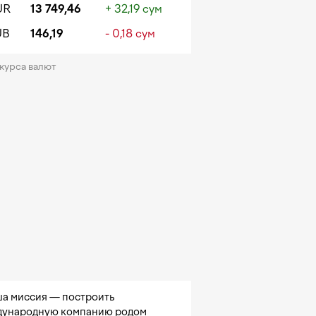
UR
13 749,46
+ 32,19 сум
UB
146,19
- 0,18 сум
 курса валют
а миссия — построить
ународную компанию родом