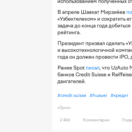
использованием полученных от 
В апреле Шавкат Мирзиёев
п
«Узбектелеком» и сократить е
задача до конца года добитьс
рейтинга.
Президент призвал сделать «
и высокотехнологичной компан
года он должен провести IPO, 
Ранее Spot
писал
, что UzAuto 
банков Credit Suisse и Raiffei
двигателей.
#
credit suisse
#
huawei
#
кредит
«Spot»
2 466
Комментарии
Поде