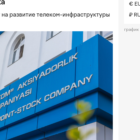
ка
€ E
ут на развитие телеком-инфраструктуры
₽ R
график