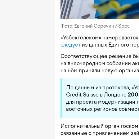
Фото: Евгений Сорочин / Spot
«Узбектелеком» намеревается
следует
из данных Единого по
Соответствующее решение бы
на внеочередном собрании акц
на нём приняли новую органи
По данным из протокола, «У
Credit Suisse в Лондоне
200
для проекта модернизации
восточных регионов совмест
Исполнительный орган госком
связанные с привлечением зай