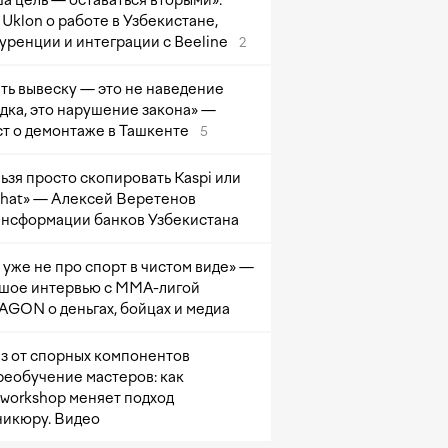
а цель — оставаться вторыми»:
Uklon о работе в Узбекистане,
уренции и интеграции с Beeline
2
ть вывеску — это не наведение
дка, это нарушение закона» —
т о демонтаже в Ташкенте
5
ьзя просто скопировать Kaspi или
at» — Алексей Веретенов
ансформации банков Узбекистана
 уже не про спорт в чистом виде» —
шое интервью с ММА-лигой
GON о деньгах, бойцах и медиа
з от спорных компонентов
реобучение мастеров: как
sworkshop меняет подход
никюру. Видео