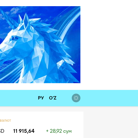
РУ
O‘Z
 валют
SD
11 915,64
+ 28,92 сум