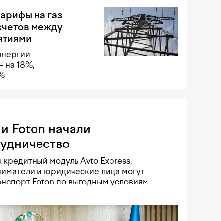
арифы на газ
счетов между
ятиями
энергии
 на 18%,
8%
и Foton начали
рудничество
 кредитный модуль Avto Express,
иматели и юридические лица могут
нспорт Foton по выгодным условиям