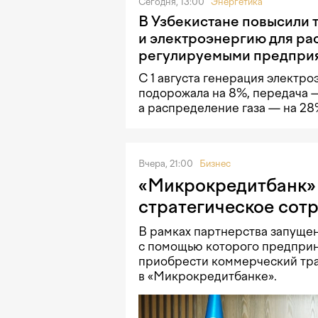
Сегодня, 13:00
Энергетика
В Узбекистане повысили т
и электроэнергию для ра
регулируемыми предпри
С 1 августа генерация электро
подорожала на 8%, передача —
а распределение газа — на 2
Вчера, 21:00
Бизнес
«Микрокредитбанк» 
стратегическое сот
В рамках партнерства запущен
с помощью которого предприн
приобрести коммерческий тра
в «Микрокредитбанке».