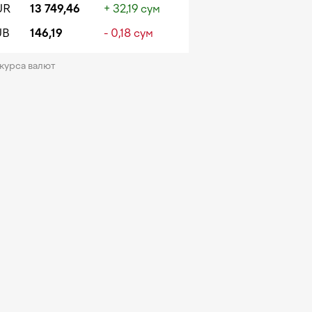
UR
13 749,46
+ 32,19 сум
UB
146,19
- 0,18 сум
 курса валют