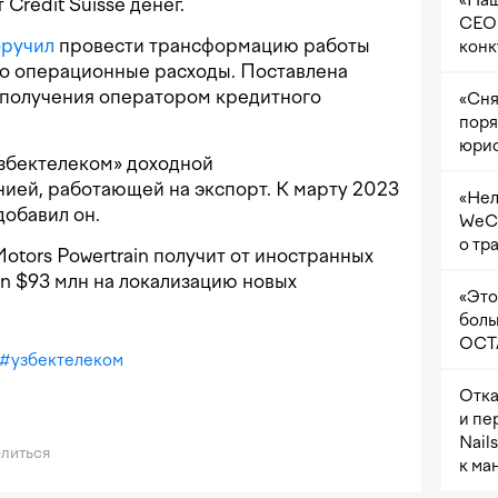
«Наш
Credit Suisse денег.
CEO 
оручил
провести трансформацию работы
конк
го операционные расходы. Поставлена
я получения оператором кредитного
«Сня
поря
юрис
Узбектелеком» доходной
ией, работающей на экспорт. К марту 2023
«Нел
добавил он.
WeCh
о тр
Motors Powertrain получит от иностранных
sen $93 млн на локализацию новых
«Это
боль
OCTA
#
узбектелеком
Отка
и пе
Nail
литься
к ма