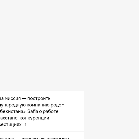
а миссия — построить
ународную компанию родом
збекистана»: Safia о работе
захстане, конкуренции
вестициях
1