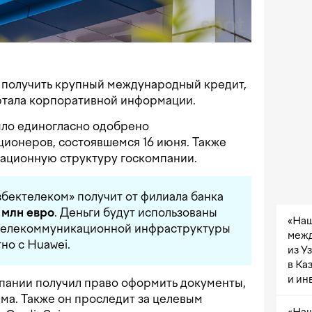
 получить крупный международный кредит,
ртала корпоративной информации.
ло единогласно одобрено
ионеров, состоявшемся 16 июня. Также
зационную структуру госкомпании.
збектелеком» получит от филиала банка
 млн евро
. Деньги будут использованы
«Наш
 телекоммуникационной инфраструктуры
межд
но с Huawei.
из У
в Ка
и ин
пании получил право оформить документы,
ма. Также он проследит за целевым