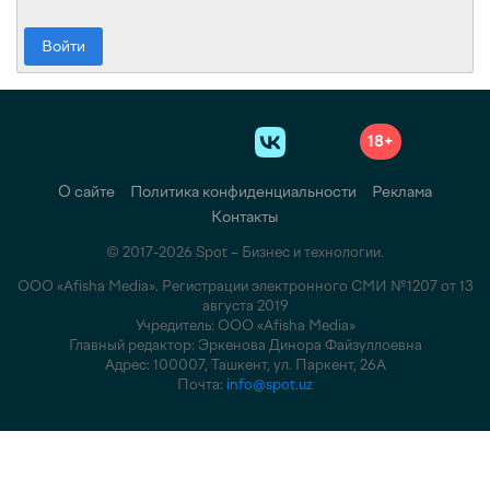
Войти
18+
О сайте
Политика конфиденциальности
Реклама
Контакты
© 2017-2026 Spot – Бизнес и технологии.
ООО «Afisha Media». Регистрации электронного СМИ №1207 от 13
августа 2019
Учредитель: ООО «Afisha Media»
Главный редактор: Эркенова Динора Файзуллоевна
Адрес: 100007, Ташкент, ул. Паркент, 26А
Почта:
info@spot.uz