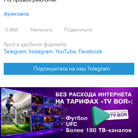
#
реклама
5 866
Написать
Поделиться
Spot в удобном формате:
Telegram
,
Instagram
,
YouTube
,
Facebook
Подпишитесь на наш Telegram