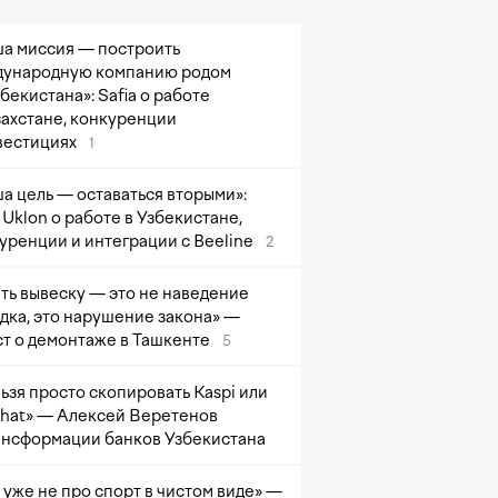
а миссия — построить
ународную компанию родом
збекистана»: Safia о работе
захстане, конкуренции
вестициях
1
а цель — оставаться вторыми»:
Uklon о работе в Узбекистане,
уренции и интеграции с Beeline
2
ть вывеску — это не наведение
дка, это нарушение закона» —
т о демонтаже в Ташкенте
5
ьзя просто скопировать Kaspi или
at» — Алексей Веретенов
ансформации банков Узбекистана
 уже не про спорт в чистом виде» —