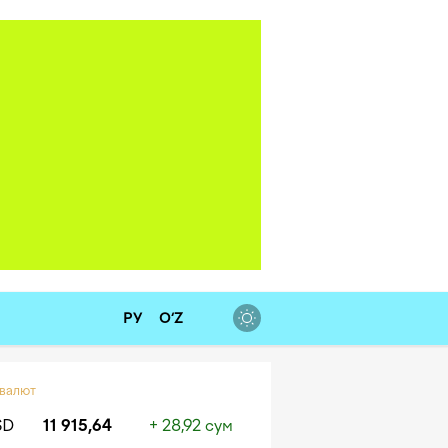
РУ
O‘Z
 валют
SD
11 915,64
+ 28,92 сум