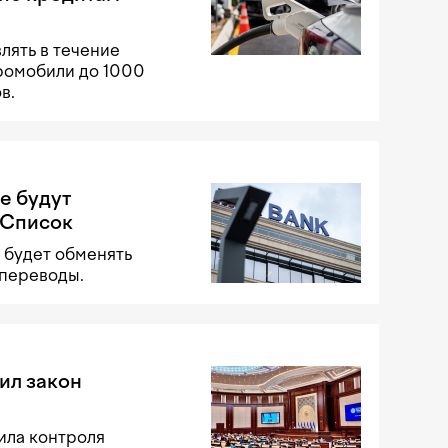
лять в течение
тромобили до 1000
в.
е будут
 Список
 будет обменять
 переводы.
ил закон
ила контроля