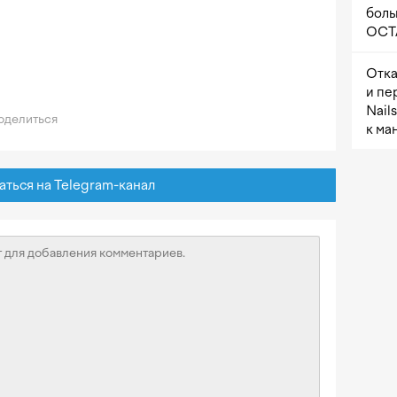
боль
OCTA
Отка
и пе
Nail
делиться
к ма
ься на Telegram-канал