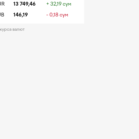
UR
13 749,46
+ 32,19 сум
UB
146,19
- 0,18 сум
 курса валют