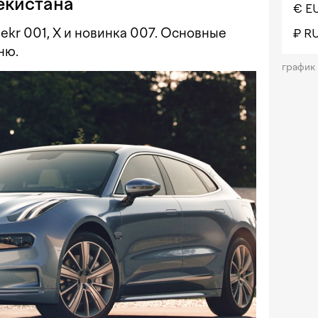
екистана
€ E
kr 001, X и новинка 007. Основные
₽ R
ню.
график