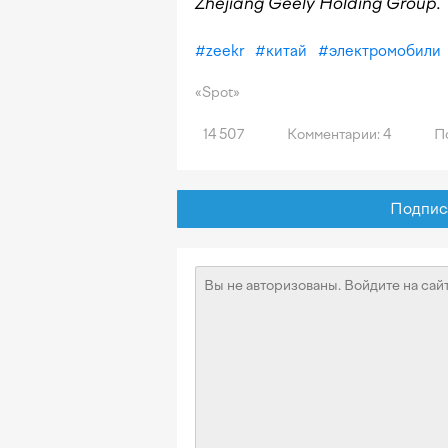
Zhejiang Geely Holding Group.
#
zeekr
#
китай
#
электромобили
«Spot»
14 507
Комментарии: 4
По
Подписат