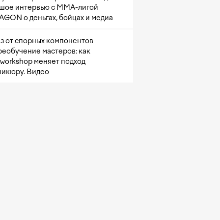
шое интервью с ММА-лигой
GON о деньгах, бойцах и медиа
з от спорных компонентов
реобучение мастеров: как
sworkshop меняет подход
никюру. Видео