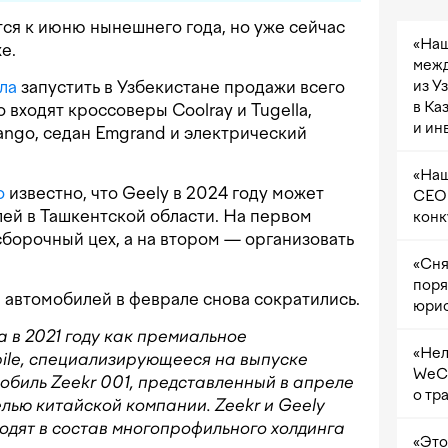
ся к июню нынешнего года, но уже сейчас
«Наш
е.
межд
из У
ла
запустить в Узбекистане продажи всего
в Ка
 входят кроссоверы Coolray и Tugella,
и ин
ngo, седан Emgrand и электрический
«Наш
о
известно, что Geely в 2024 году может
CEO 
ей в Ташкентской области. На первом
конк
сборочный цех, а на втором — организовать
«Сня
поря
и автомобилей в феврале снова сократились.
юрис
 в 2021 году как премиальное
«Нел
ile, специализирующееся на выпуске
WeCh
обиль Zeekr 001, представленный в апреле
о тр
елью китайской компании. Zeekr и Geely
ходят в состав многопрофильного холдинга
«Это