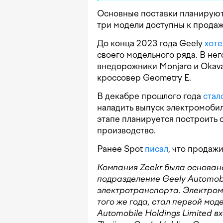
Основные поставки планируют
три модели доступны к продаж
До конца 2023 года Geely
хоте
своего модельного ряда. В него
внедорожники Monjaro и Okava
кроссовер Geometry E.
В декабре прошлого года
стал
наладить выпуск электромобил
этапе планируется построить 
производство.
Ранее Spot
писал
, что продаж
Компания Zeekr была основана
подразделение Geely Automob
электротранспорта. Электром
того же года, стал первой мод
Automobile Holdings Limited в