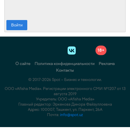
Войти
18+
О сайте
Политика конфиденциальности
Реклама
Контакты
© 2017-2026 Spot – Бизнес и технологии.
ООО «Afisha Media». Регистрации электронного СМИ №1207 от 13
августа 2019
Учредитель: ООО «Afisha Media»
Главный редактор: Эркенова Динора Файзуллоевна
Адрес: 100007, Ташкент, ул. Паркент, 26А
Почта:
info@spot.uz