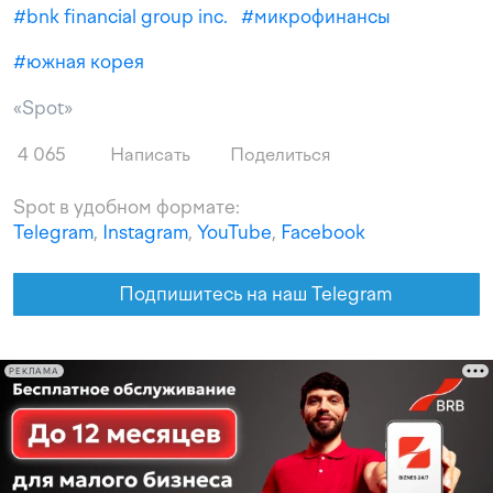
#
bnk financial group inc.
#
микрофинансы
#
южная корея
«Spot»
4 065
Написать
Поделиться
Spot в удобном формате:
Telegram
,
Instagram
,
YouTube
,
Facebook
Подпишитесь на наш Telegram
РЕКЛАМА