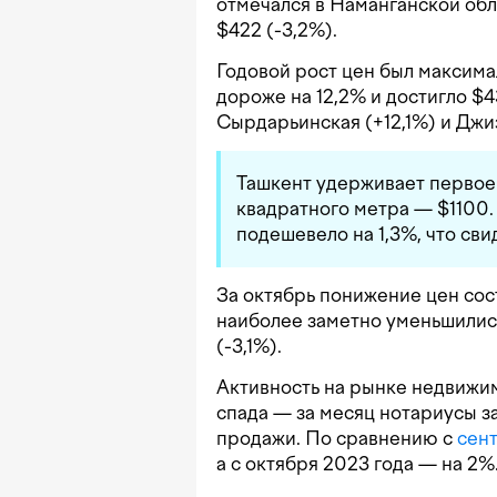
отмечался в Наманганской обл
$422 (-3,2%).
Годовой рост цен был максима
дороже на 12,2% и достигло $4
Сырдарьинская (+12,1%) и Джиз
Ташкент удерживает первое
квадратного метра — $1100. 
подешевело на 1,3%, что св
За октябрь понижение цен сос
наиболее заметно уменьшилис
(-3,1%).
Активность на рынке недвижим
спада — за месяц нотариусы за
продажи. По сравнению с
сен
а с октября 2023 года — на 2%