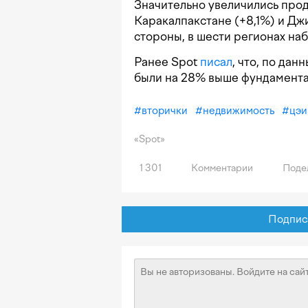
Значительно увеличились прод
Каракалпакстане (+8,1%) и Джи
стороны, в шести регионах на
Ранее Spot
писал
, что, по да
были на 28% выше фундамента
#
вторички
#
недвижимость
#
цэи
«Spot»
1 301
Комментарии
Поде
Подписат