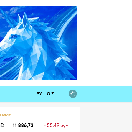
РУ
O‘Z
 валют
SD
11 886,72
- 55,49 сум