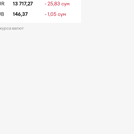
UR
13 717,27
- 25,83 сум
UB
146,37
- 1,05 сум
 курса валют