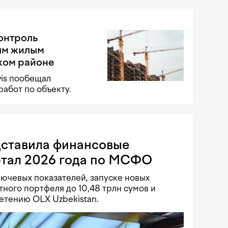
контроль
ым жилым
ком районе
vis пообещал
работ по объекту.
дставила финансовые
артал 2026 года по МСФО
ючевых показателей, запуске новых
ного портфеля до 10,48 трлн сумов и
етению OLX Uzbekistan.