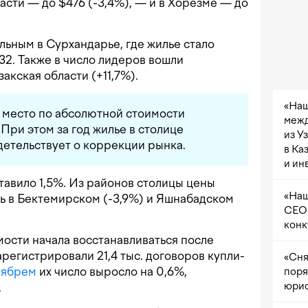
асти — до $476 (-3,4%), — и в Хорезме — до
льным в Сурхандарье, где жилье стало
32. Также в число лидеров вошли
акская области (+11,7%).
«Наш
 место по абсолютной стоимости
межд
При этом за год жилье в столице
из У
идетельствует о коррекции рынка.
в Ка
и ин
тавило 1,5%. Из районов столицы цены
«Наш
ь в Бектемирском (-3,9%) и Яшнабадском
CEO 
конк
ости начала восстанавливаться после
регистрировали 21,4 тыс. договоров купли-
«Сня
тябрем
их число выросло на 0,6%,
поря
юрис
.