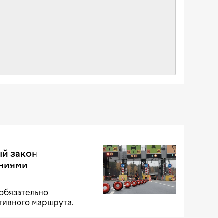
й закон
аниями
обязательно
тивного маршрута.