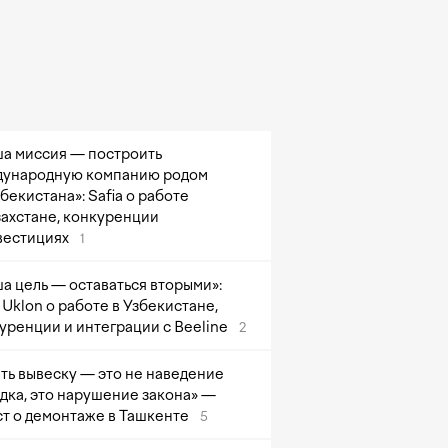
а миссия — построить
ународную компанию родом
збекистана»: Safia о работе
захстане, конкуренции
вестициях
1
а цель — оставаться вторыми»:
Uklon о работе в Узбекистане,
уренции и интеграции с Beeline
2
ть вывеску — это не наведение
дка, это нарушение закона» —
т о демонтаже в Ташкенте
5