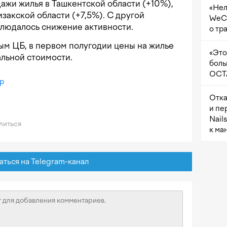
ажи жилья в Ташкентской области (+10%),
«Нел
закской области (+7,5%). С другой
WeCh
блюдалось снижение активности.
о тр
нным ЦБ, в первом полугодии цены на жилье
«Это
льной стоимости.
боль
OCTA
р
Отка
и пе
Nail
литься
к ма
ься на Telegram-канал