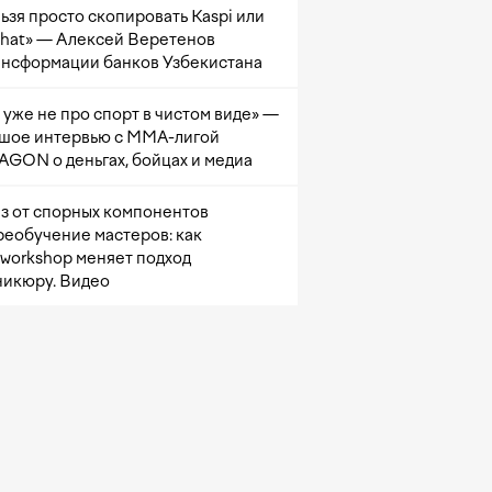
ьзя просто скопировать Kaspi или
at» — Алексей Веретенов
ансформации банков Узбекистана
 уже не про спорт в чистом виде» —
шое интервью с ММА-лигой
GON о деньгах, бойцах и медиа
з от спорных компонентов
реобучение мастеров: как
sworkshop меняет подход
никюру. Видео