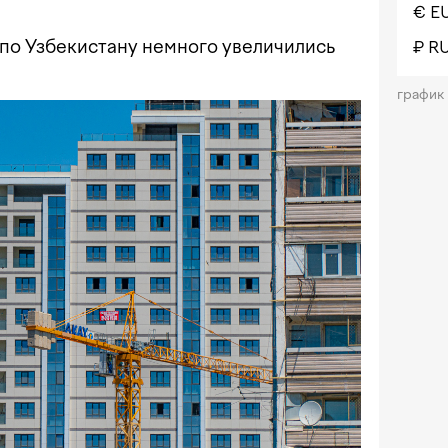
€ E
по Узбекистану немного увеличились
₽ R
график