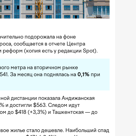
ачительно подорожала на фоне
роса, сообщается в отчете Центра
 реформ (копия есть у редакции Spot).
ного метра на вторичном рынке
541. За месяц она поднялась на
0,1%
при
чной дистанции показала Андижанская
,1% и достигли $563. Следом идут
ом до $418 (+3,3%) и Ташкентская — до
овое жилье стало дешевле. Наибольший спад