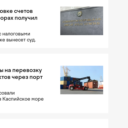
овке счетов
порах получил
с налоговыми
е вынесет суд.
ы на перевозку
тов через порт
совали
з Каспийское море