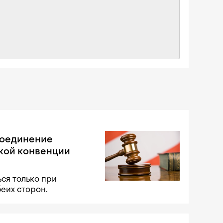
соединение
кой конвенции
ся только при
беих сторон.