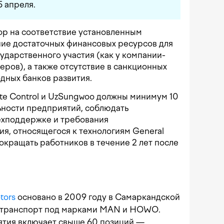
5 апреля.
ор на соответствие установленным
чие достаточных финансовых ресурсов для
сударственного участия (как у компании-
неров), а также отсутствие в санкционных
дных банков развития.
ate Control и UzSungwoo должны минимум 10
ьности предприятий, соблюдать
ехподдержке и требования
я, относящегося к технологиям General
окращать работников в течение 2 лет после
tors
основано в 2009 году в Самаркандской
тотранспорт под марками MAN и HOWO.
тия включает свыше 60 позиций —