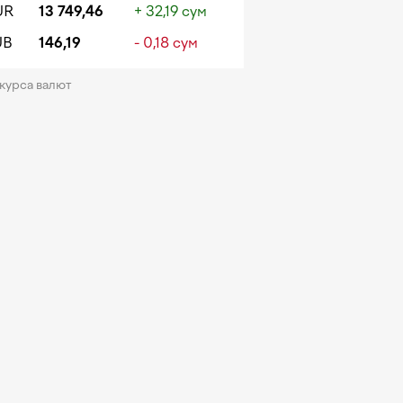
UR
13 749,46
+ 32,19 сум
UB
146,19
- 0,18 сум
 курса валют