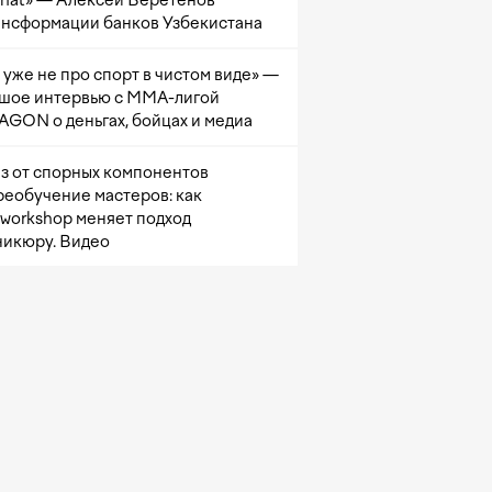
at» — Алексей Веретенов
ансформации банков Узбекистана
 уже не про спорт в чистом виде» —
шое интервью с ММА-лигой
GON о деньгах, бойцах и медиа
з от спорных компонентов
реобучение мастеров: как
sworkshop меняет подход
никюру. Видео