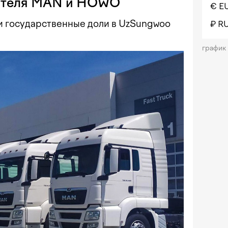
ителя MAN и HOWO
€ E
и государственные доли в UzSungwoo
₽ R
график