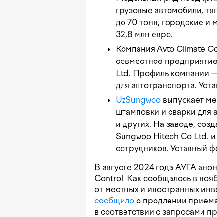
грузовые автомобили, тя
до 70 тонн, городские и
32,8 млн евро.
Компания Avto Climate Co
совместное предприятие
Ltd. Профиль компании —
для автотранспорта. Уста
UzSungwoo
выпускает ме
штамповки и сварки для а
и других. На заводе, соз
Sungwoo Hitech Co Ltd. и
сотрудников. Уставный ф
В августе 2024 года АУГА ано
Control. Как сообщалось в ноя
от местных и иностранных инв
сообщило
о продлении приема
в соответствии с запросами п