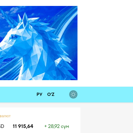
РУ
O‘Z
 валют
SD
11 915,64
+ 28,92 сум