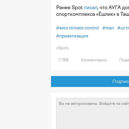
Ранее Spot
писал
, что АУГА д
спорткомплекса «Ёшлик» в Таш
#
avto climate control
#
man
#
uz t
#
приватизация
«Spot»
7 788
Комментарии
Поде
Подписат