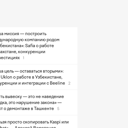
а миссия — построить
ународную компанию родом
збекистана»: Safia о работе
захстане, конкуренции
вестициях
1
а цель — оставаться вторыми»:
Uklon о работе в Узбекистане,
уренции и интеграции с Beeline
2
ть вывеску — это не наведение
дка, это нарушение закона» —
т о демонтаже в Ташкенте
5
ьзя просто скопировать Kaspi или