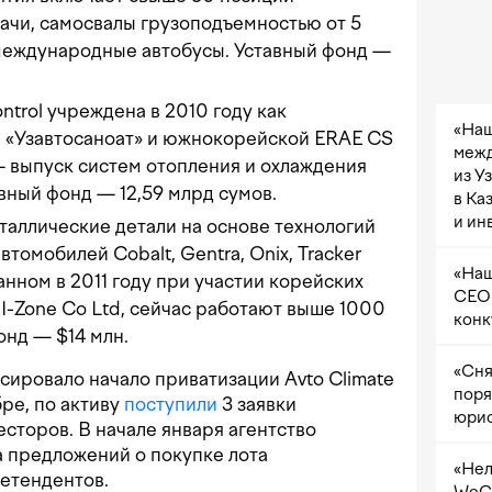
гачи, самосвалы грузоподъемностью от 5
 международные автобусы. Уставный фонд —
ntrol учреждена в 2010 году как
«Наш
 «Узавтосаноат» и южнокорейской ERAE CS
межд
 выпуск систем отопления и охлаждения
из У
вный фонд — 12,59 млрд сумов.
в Ка
и ин
таллические детали на основе технологий
втомобилей Cobalt, Gentra, Onix, Tracker
«Наш
данном в 2011 году при участии корейских
CEO 
 I-Zone Co Ltd, сейчас работают выше 1000
конк
онд — $14 млн.
«Сня
нсировало начало приватизации Avto Climate
поря
бре, по активу
поступили
3 заявки
юрис
есторов. В начале января агентство
 предложений о покупке лота
«Нел
ретендентов.