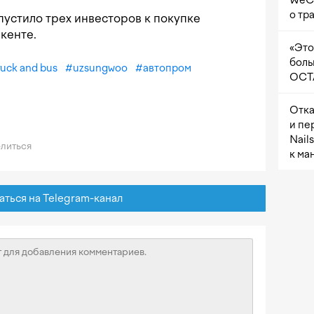
WeCh
о тр
опустило трех инвесторов к покупке
кенте.
«Это
боль
ruck and bus
#
uzsungwoo
#
автопром
OCTA
Отка
и пе
Nail
литься
к ма
ься на Telegram-канал