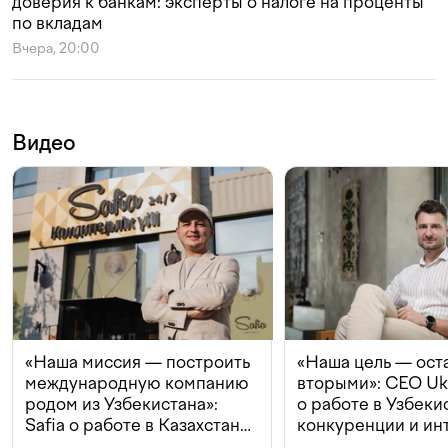
доверия к банкам: эксперты о налоге на проценты
по вкладам
Вчера, 20:00
Видео
«Наша миссия — построить
«Наша цель — ост
международную компанию
вторыми»: CEO Uk
родом из Узбекистана»:
о работе в Узбеки
Safia о работе в Казахстане,
конкуренции и ин
конкуренции и инвестициях
с Beeline