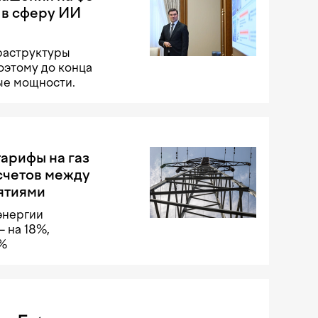
 в сферу ИИ
раструктуры
оэтому до конца
ые мощности.
арифы на газ
счетов между
ятиями
энергии
 на 18%,
8%