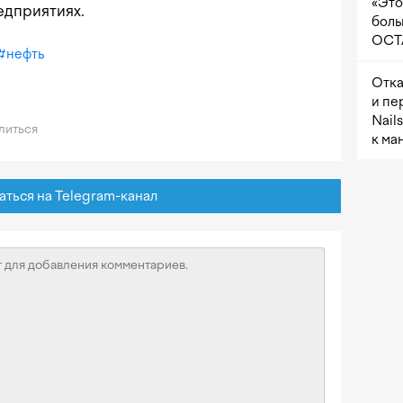
«Это
едприятиях.
боль
OCTA
#
нефть
Отка
и пе
Nail
литься
к ма
ься на Telegram-канал