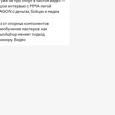
 уже не про спорт в чистом виде» —
шое интервью с ММА-лигой
GON о деньгах, бойцах и медиа
з от спорных компонентов
реобучение мастеров: как
sworkshop меняет подход
никюру. Видео