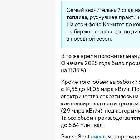
Самый значительный спад н
топлива
, рухнувшее практиче
На этом фоне Комитет по к
на бирже потолок цен на д
в посевной сезон.
В то же время положительная
С начала 2025 года было произ
на 11,35%).
Кроме того, объем выработки
с 14,55 до 14,06 млрд кВт/ч.
электричества сократилось на 1
компенсировал почти трехкра
(2,9 млрд кВт/ч), под которым
Также объем производства
те
до 5,64 млн Гкал.
Ранее Spot
писал
, что презид