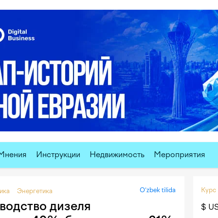
Мнения
Инструкции
Недвижимость
Мероприятия
O‘zbek tilida
Курс
ика
Энергетика
зводство дизеля
$ U