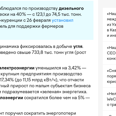
аблюдался по производству
дизельного
«Наш
ски на 40% — с 123,1 до 74,5 тыс. тонн.
межд
онкуренции с 26 февраля
установил
из У
изель для поддержки фермеров
в Ка
и ин
 динамика фиксировалась в добыче
угля
.
«Наш
ведено свыше 733,8 тыс. тонн угля (рост
CEO 
конк
электроэнергии
уменьшился на 3,42% —
«Сня
 По крупным предприятиям производство
поря
7,34% (до 11,15 млрд кВт/ч), что отчасти
юрис
тный прирост по малым субъектам бизнеса
и подразумевается «зеленая» энергетика.
«Нел
плоэнергии
сократился более чем на 5% —
WeCh
о тр
ент поручил сократить энергопотери