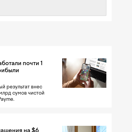
аботали почти 1
рибыли
й результат внес
 млрд сумов чистой
Payme.
лашения на $6