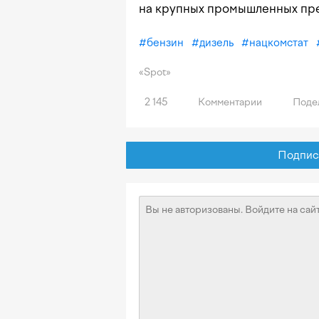
на крупных промышленных пр
#
бензин
#
дизель
#
нацкомстат
«Spot»
2 145
Комментарии
Поде
Подписат