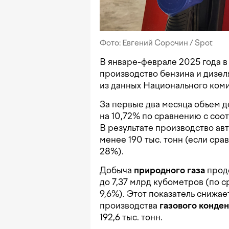
Фото: Евгений Сорочин / Spot
В январе-феврале 2025 года в 
производство бензина и дизе
из данных Национального коми
За первые два месяца объем 
на 10,72% по сравнению с соо
В результате производство а
менее 190 тыс. тонн (если сра
28%).
Добыча
природного газа
прод
до 7,37 млрд кубометров (по 
9,6%). Этот показатель снижае
производства
газового конден
192,6 тыс. тонн.