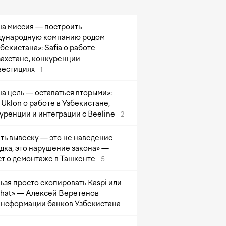
а миссия — построить
ународную компанию родом
збекистана»: Safia о работе
захстане, конкуренции
вестициях
1
а цель — оставаться вторыми»:
Uklon о работе в Узбекистане,
уренции и интеграции с Beeline
2
ть вывеску — это не наведение
дка, это нарушение закона» —
т о демонтаже в Ташкенте
5
ьзя просто скопировать Kaspi или
at» — Алексей Веретенов
ансформации банков Узбекистана