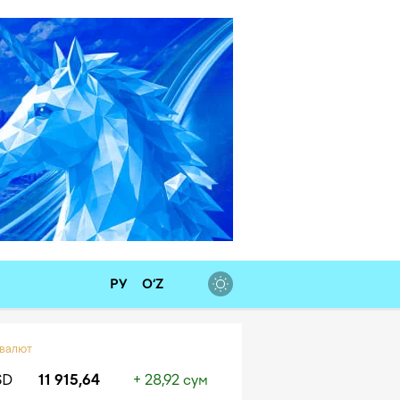
РУ
O‘Z
 валют
SD
11 915,64
+ 28,92 сум