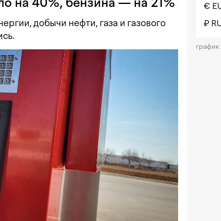
ло на 40%, бензина — на 21%
€ E
ргии, добычи нефти, газа и газового
₽ R
сь.
график