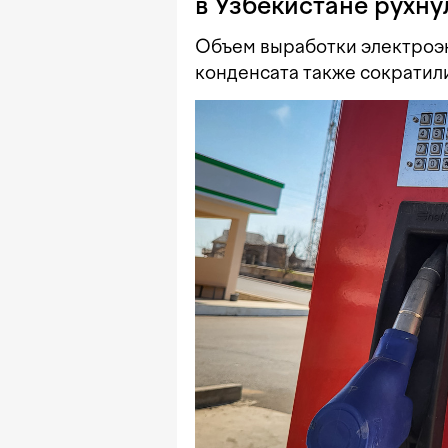
в Узбекистане рухну
Объем выработки электроэне
конденсата также сократили