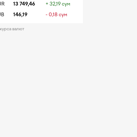
UR
13 749,46
+ 32,19 сум
UB
146,19
- 0,18 сум
 курса валют