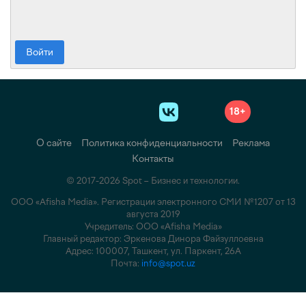
Войти
18+
О сайте
Политика конфиденциальности
Реклама
Контакты
© 2017-2026 Spot – Бизнес и технологии.
ООО «Afisha Media». Регистрации электронного СМИ №1207 от 13
августа 2019
Учредитель: ООО «Afisha Media»
Главный редактор: Эркенова Динора Файзуллоевна
Адрес: 100007, Ташкент, ул. Паркент, 26А
Почта:
info@spot.uz