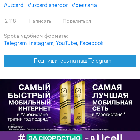
#
uzcard
#
uzcard sherdor
#
реклама
2 118
Написать
Поделиться
Spot в удобном формате:
Telegram
,
Instagram
,
YouTube
,
Facebook
Подпишитесь на наш Telegram