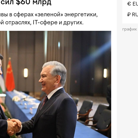
ысил $60 млрд
€ E
ы в сферах «зеленой» энергетики,
₽ R
 отраслях, IT-сфере и других.
график