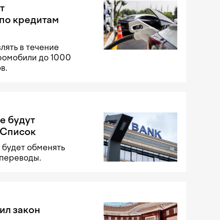
т
по кредитам
лять в течение
тромобили до 1000
в.
е будут
 Список
 будет обменять
 переводы.
ил закон