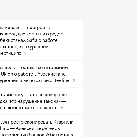
а миссия — построить
ународную компанию родом
збекистана»: Safia о работе
захстане, конкуренции
вестициях
1
а цель — оставаться вторыми»:
Uklon о работе в Узбекистане,
уренции и интеграции с Beeline
2
ть вывеску — это не наведение
дка, это нарушение закона» —
т о демонтаже в Ташкенте
5
ьзя просто скопировать Kaspi или
at» — Алексей Веретенов
ансформации банков Узбекистана