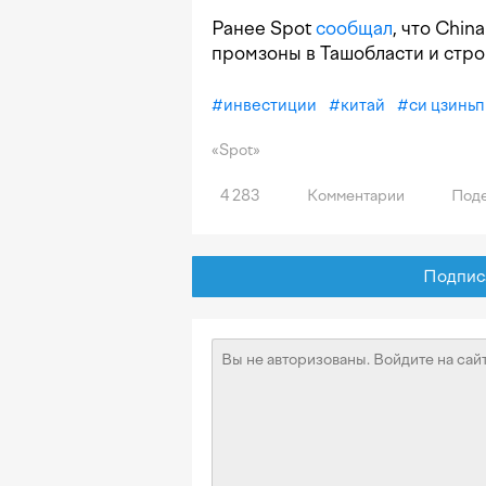
Ранее Spot
сообщал
, что Chin
промзоны в Ташобласти и стро
#
инвестиции
#
китай
#
си цзинь
«Spot»
4 283
Комментарии
Поде
Подписат