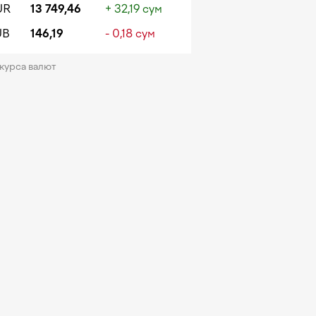
UR
13 749,46
+ 32,19 сум
UB
146,19
- 0,18 сум
 курса валют