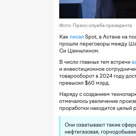
Фото: Пресс-служба президента
Как
писал
Spot, в Астане на п
прошли переговоры между Ша
Си Цзиньпином.
В число главных тем встречи
в
и инвестиционное сотрудниче
товарооборот в 2024 году дос
превысил $60 млрд.
Наряду с созданием технопар
отмечалось увеличение произ
проработки находится целый 
Они охватывают такие сферы
нефтегазовая, горнодобываю