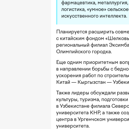
фармацевтика, металлургия,
логистика, «умное» сельско
искусственного интеллекта.
Планируется расширить совм
с китайским фондом «Шелковы
региональный филиал Эксимбан
Олимпийского городка.
Еще одним приоритетным вопр
в направлении борьбы с бедно
ускорения работ по строитель
Китай — Кыргызстан — Узбеки
Также лидеры обсуждали разви
культуры, туризма, подготовк
в Узбекистане филиала Север
университета КНР, а также с
центра в Ургенчском универси
университета.