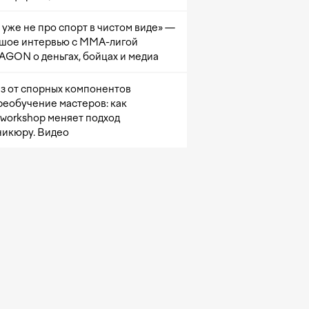
 уже не про спорт в чистом виде» —
шое интервью с ММА-лигой
GON о деньгах, бойцах и медиа
з от спорных компонентов
реобучение мастеров: как
sworkshop меняет подход
никюру. Видео