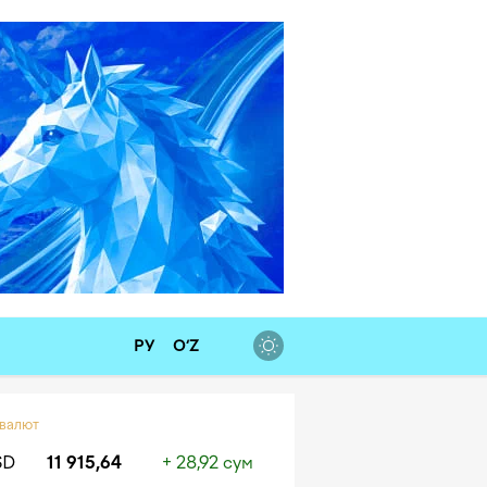
РУ
O‘Z
 валют
SD
11 915,64
+ 28,92 сум