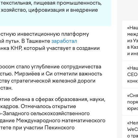
 текстильная, пищевая промышленность,
е хозяйство, цифровизация и внедрение
«Наш
естную инвестиционную платформу
межд
из У
й путь». В Ташкенте
заработал
в Ка
ка КНР, который участвует в создании
и ин
осом стало углубление сотрудничества
«Наш
стью. Мирзиёев и Си отметили важность
CEO 
ству стратегической железной дороги
конк
стан.
«Сня
тие обмена в сферах образования, науки,
поря
и кадров. Отмечалось открытие
юрис
о-Западного сельскохозяйственного
оздание Международного математического
«Нел
тете при участии Пекинского
WeCh
о тр