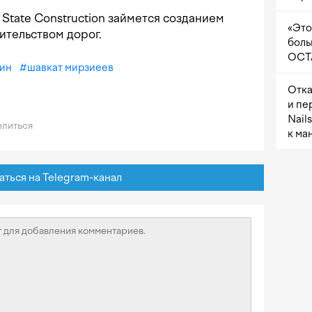
a State Construction займется созданием
«Это
ительством дорог.
боль
OCTA
пин
#
шавкат мирзиеев
Отка
и пе
Nail
литься
к ма
ься на Telegram-канал