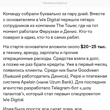
Реклама на Spot.uz
Команду собрали буквально за пару дней. Вместе
с основателями в We Digital перешли пятеро
сотрудников из компании The Tower, где на тот
момент работали Ферузхан и Денис. Кто-то
поверил в идею, кто-то в самих ребят.
На старте основатели вложили около
$20−25 тыс.
в технику, аренду, зарплаты и прочие
операционные расходы. Средства взяли в долг,
а позже не раз брали кредиты. Уже в первый месяц
появились клиенты. Среди них были Goodveen
(бывший работодатель Дениса), Pepsi и платежная
система Apelsin (ныне Uzum Bank). Для последних
агентство разработало Telegram-бот «„шоу
талантов“», который стал первым спецпроектом
We Digital.
Идея была проста: все сидят дома, все